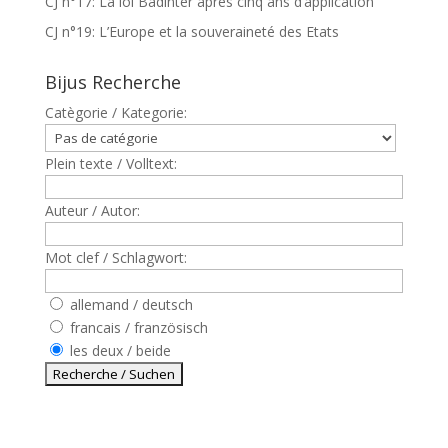
CJ n°17: La loi Badinter après cinq ans d’application
CJ n°19: L’Europe et la souveraineté des Etats
Bijus Recherche
Catègorie / Kategorie:
Plein texte / Volltext:
Auteur / Autor:
Mot clef / Schlagwort:
allemand / deutsch
francais / französisch
les deux / beide