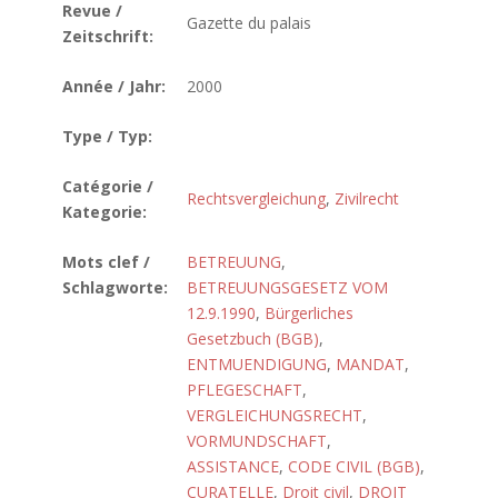
Revue /
Gazette du palais
Zeitschrift:
Année / Jahr:
2000
Type / Typ:
Catégorie /
Rechtsvergleichung
,
Zivilrecht
Kategorie:
Mots clef /
BETREUUNG
,
Schlagworte:
BETREUUNGSGESETZ VOM
12.9.1990
,
Bürgerliches
Gesetzbuch (BGB)
,
ENTMUENDIGUNG
,
MANDAT
,
PFLEGESCHAFT
,
VERGLEICHUNGSRECHT
,
VORMUNDSCHAFT
,
ASSISTANCE
,
CODE CIVIL (BGB)
,
CURATELLE
,
Droit civil
,
DROIT