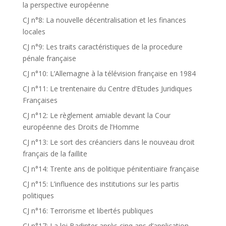
la perspective européenne
CJ n°8: La nouvelle décentralisation et les finances
locales
CJ n°9: Les traits caractéristiques de la procedure
pénale française
CJ n°10: L’Allemagne à la télévision française en 1984
CJ n°11: Le trentenaire du Centre d’Etudes Juridiques
Françaises
CJ n°12: Le règlement amiable devant la Cour
européenne des Droits de l’Homme
CJ n°13: Le sort des créanciers dans le nouveau droit
français de la faillite
CJ n°14: Trente ans de politique pénitentiaire française
CJ n°15: L’influence des institutions sur les partis
politiques
CJ n°16: Terrorisme et libertés publiques
CJ n°17: La loi Badinter après cinq ans d’application