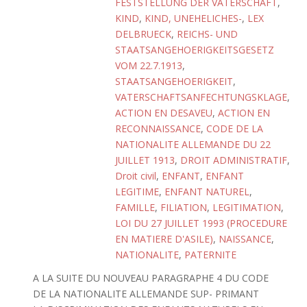
FESTSTELLUNG DER VATERSCHAFT
,
KIND
,
KIND, UNEHELICHES-
,
LEX
DELBRUECK
,
REICHS- UND
STAATSANGEHOERIGKEITSGESETZ
VOM 22.7.1913
,
STAATSANGEHOERIGKEIT
,
VATERSCHAFTSANFECHTUNGSKLAGE
,
ACTION EN DESAVEU
,
ACTION EN
RECONNAISSANCE
,
CODE DE LA
NATIONALITE ALLEMANDE DU 22
JUILLET 1913
,
DROIT ADMINISTRATIF
,
Droit civil
,
ENFANT
,
ENFANT
LEGITIME
,
ENFANT NATUREL
,
FAMILLE
,
FILIATION
,
LEGITIMATION
,
LOI DU 27 JUILLET 1993 (PROCEDURE
EN MATIERE D'ASILE)
,
NAISSANCE
,
NATIONALITE
,
PATERNITE
A LA SUITE DU NOUVEAU PARAGRAPHE 4 DU CODE
DE LA NATIONALITE ALLEMANDE SUP- PRIMANT