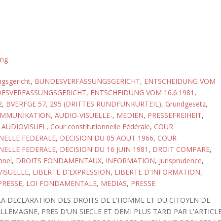
ung
gsgericht
,
BUNDESVERFASSUNGSGERICHT, ENTSCHEIDUNG VOM
ESVERFASSUNGSGERICHT, ENTSCHEIDUNG VOM 16.6.1981
,
2
,
BVERFGE 57, 295 (DRITTES RUNDFUNKURTEIL)
,
Grundgesetz
,
MMUNIKATION, AUDIO-VISUELLE-
,
MEDIEN
,
PRESSEFREIHEIT
,
,
AUDIOVISUEL
,
Cour constitutionnelle Fédérale
,
COUR
ELLE FEDERALE, DECISION DU 05 AOUT 1966
,
COUR
ELLE FEDERALE, DECISION DU 16 JUIN 1981
,
DROIT COMPARE
,
nnel
,
DROITS FONDAMENTAUX
,
INFORMATION
,
Jurisprudence
,
VISUELLE
,
LIBERTE D'EXPRESSION
,
LIBERTE D'INFORMATION
,
PRESSE
,
LOI FONDAMENTALE
,
MEDIAS
,
PRESSE
E LA DECLARATION DES DROITS DE L'HOMME ET DU CITOYEN DE
 ALLEMAGNE, PRES D'UN SIECLE ET DEMI PLUS TARD PAR L'ARTICL