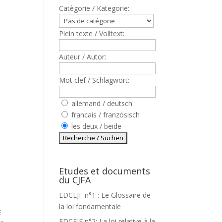
Catègorie / Kategorie:
Plein texte / Volltext:
Auteur / Autor:
Mot clef / Schlagwort:
allemand / deutsch
francais / französisch
les deux / beide
Etudes et documents
du CJFA
EDCEJF n°1 : Le Glossaire de
la loi fondamentale
E
EDCEJF n°2: La loi relative à la