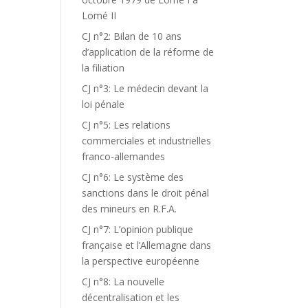
Lomé II
CJ n°2: Bilan de 10 ans
d’application de la réforme de
la filiation
CJ n°3: Le médecin devant la
loi pénale
CJ n°5: Les relations
commerciales et industrielles
franco-allemandes
CJ n°6: Le système des
sanctions dans le droit pénal
des mineurs en R.F.A.
CJ n°7: L’opinion publique
française et l’Allemagne dans
la perspective européenne
CJ n°8: La nouvelle
décentralisation et les