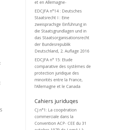
et en Allemagne-
EDCJFA n°14 : Deutsches
Staatsrecht I : Eine
zweisprachige Einführung in
die Staatsgrundlagen und in
das Staatsorganisationsrecht
der Bundesrepublik
Deutschland, 2. Auflage 2016
EDCJFA n° 15: Etude
R
comparative des systèmes de
protection juridique des
minorités entre la France,
E
l’Allemagne et le Canada
Cahiers juriduqes
IS
CJ n°1: La coopération
commerciale dans la
Convention ACP- CEE du 31
octobre 1979 de Lomé I à