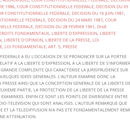
E 1986
,
COUR CONSTITUTIONNELLE FEDERALE, DECISION DU 05
R CONSTITUTIONNELLE FEDERALE, DECISION DU 16 JUIN 1981
,
TIONNELLE FEDERALE, DECISION DU 24 MARS 1987
,
COUR
ELLE FEDERALE, DECISION DU 28 FEVRIER 1961
,
Droit
DROITS FONDAMENTAUX
,
LIBERTE D'EXPRESSION
,
LIBERTE
N
,
LIBERTE D'OPINION
,
LIBERTE DE LA PRESSE
,
LOI
E
,
LOI FONDAMENTALE, ART. 5
,
PRESSE
 FEDERALE A EU L'OCCASION DE SE PRONONCER SUR LA PORTEE
ELATIF A LA LIBERTE D'EXPRESSION, A LA LIBERTE DE S'INFORME
S GRANDE COMPLEXITE QUI CARACTERISE LA JURISPRUDENCE SUR
QUELQUES IDEES GENERALES. L'AUTEUR EXAMINE DONC LA
 PRESSE AINSI QUE LA CONCEPTION GENERALE DE LA LIBERTE D
EUXIEME PARTIE, LA PROTECTION DE LA LIBERTE DE LA PRESSE
 EXAMINEES. ENFIN CE SONT LES POINTS DE DIVERGENCE ENTRE
RADIO-TELEVISION QUI SONT ANALYSES. L'AUTEUR REMARQUE QUE
SE ET LA TELEDIFFUSION N'A PAS ETE FONDAMENTALEMENT REM
AINE ATTENUATION.