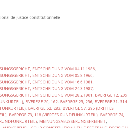
ional de justice constitutionnelle
UNGSGERICHT, ENTSCHEIDUNG VOM 04.11.1986
,
UNGSGERICHT, ENTSCHEIDUNG VOM 05.8.1966
,
UNGSGERICHT, ENTSCHEIDUNG VOM 16.6.1981
,
UNGSGERICHT, ENTSCHEIDUNG VOM 24.3.1987
,
UNGSGERICHT, ENTSCHEIDUNG VOM 28.2.1961
,
BVERFGE 12, 205
UNKURTEIL)
,
BVERFGE 20, 162
,
BVERFGE 25, 256
,
BVERFGE 31, 314
FUNKURTEIL)
,
BVERFGE 52, 283
,
BVERFGE 57, 295 (DRITTES
IL)
,
BVERFGE 73, 118 (VIERTES RUNDFUNKURTEIL)
,
BVERFGE 74,
 RUNDFUNKURTEIL)
,
MEINUNGSAEUSSERUNGSFREIHEIT
,
T
,
AUDIOVISUEL
,
COUR CONSTITUTIONNELLE FEDERALE, DECISION