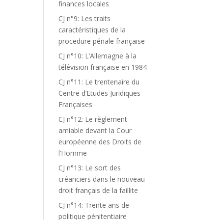
finances locales
CJ n°9: Les traits
caractéristiques de la
procedure pénale française
CJ n°10: L’Allemagne à la
télévision française en 1984
CJ n°11: Le trentenaire du
Centre d’Etudes Juridiques
Françaises
CJ n°12: Le règlement
amiable devant la Cour
européenne des Droits de
l’Homme
CJ n°13: Le sort des
créanciers dans le nouveau
droit français de la faillite
CJ n°14: Trente ans de
politique pénitentiaire