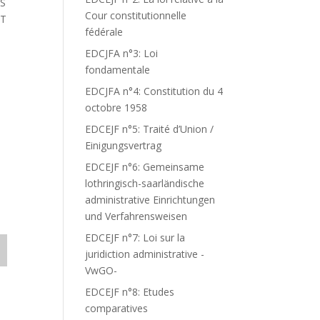
ES
Cour constitutionnelle
NT
fédérale
S
EDCJFA n°3: Loi
fondamentale
EDCJFA n°4: Constitution du 4
octobre 1958
EDCEJF n°5: Traité d’Union /
Einigungsvertrag
EDCEJF n°6: Gemeinsame
lothringisch-saarländische
administrative Einrichtungen
und Verfahrensweisen
EDCEJF n°7: Loi sur la
juridiction administrative -
VwGO-
EDCEJF n°8: Etudes
comparatives