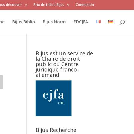
us découvrir
Prix de thèse Bijus
Connexion
me
Bijus Biblio
Bijus Norm
EDCJFA
Bijus est un service de
la Chaire de droit
public du Centre
juridique franco-
allemand
Bijus Recherche