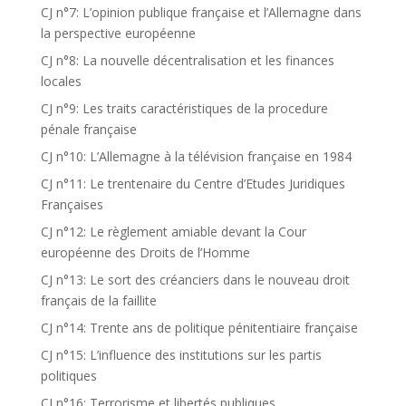
CJ n°7: L’opinion publique française et l’Allemagne dans
la perspective européenne
CJ n°8: La nouvelle décentralisation et les finances
locales
CJ n°9: Les traits caractéristiques de la procedure
pénale française
CJ n°10: L’Allemagne à la télévision française en 1984
CJ n°11: Le trentenaire du Centre d’Etudes Juridiques
Françaises
CJ n°12: Le règlement amiable devant la Cour
européenne des Droits de l’Homme
CJ n°13: Le sort des créanciers dans le nouveau droit
français de la faillite
CJ n°14: Trente ans de politique pénitentiaire française
CJ n°15: L’influence des institutions sur les partis
politiques
CJ n°16: Terrorisme et libertés publiques