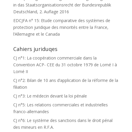
in das Staatsorganisationsrecht der Bundesrepublik
Deutschland, 2. Auflage 2016
EDCJFA n° 15: Etude comparative des systèmes de
protection juridique des minorités entre la France,
l’Allemagne et le Canada
Cahiers juriduqes
CJ n°1: La coopération commerciale dans la
Convention ACP- CEE du 31 octobre 1979 de Lomé I à
Lomé II
CJ n°2: Bilan de 10 ans d’application de la réforme de la
filiation
CJ n°3: Le médecin devant la loi pénale
CJ n°5: Les relations commerciales et industrielles
franco-allemandes
CJ n°6: Le système des sanctions dans le droit pénal
des mineurs en R.F.A.