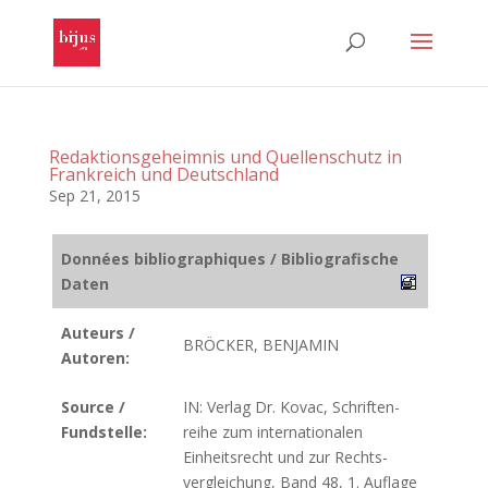
Redaktions­geheimnis und Quellenschutz in
Frankreich und Deutschland
Sep 21, 2015
Données bibliographiques / Bibliografische
Daten
Auteurs /
BRÖCKER, BENJAMIN
Autoren:
Source /
IN: Verlag Dr. Kovac, Schriften­
Fundstelle:
reihe zum inter­natio­nalen
Einheits­recht und zur Rechts­
verglei­chung, Band 48, 1. Auflage