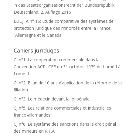
in das Staatsorganisationsrecht der Bundesrepublik
Deutschland, 2. Auflage 2016
EDCJFA n° 15: Etude comparative des systèmes de
protection juridique des minorités entre la France,
l’Allemagne et le Canada
Cahiers juriduqes
CJ n°1: La coopération commerciale dans la
Convention ACP- CEE du 31 octobre 1979 de Lomé I à
Lomé II
CJ n°2: Bilan de 10 ans d’application de la réforme de la
filiation
CJ n°3: Le médecin devant la loi pénale
CJ n°5: Les relations commerciales et industrielles
franco-allemandes
CJ n°6: Le système des sanctions dans le droit pénal
des mineurs en R.F.A.