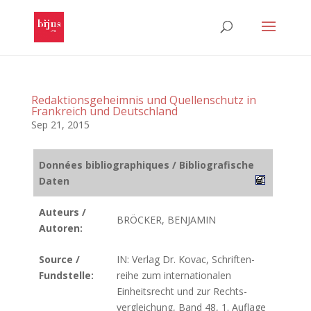
Redaktions­geheimnis und Quellenschutz in
Frankreich und Deutschland
Sep 21, 2015
Données bibliographiques / Bibliografische
Daten
Auteurs /
BRÖCKER, BENJAMIN
Autoren:
Source /
IN: Verlag Dr. Kovac, Schriften­
Fundstelle:
reihe zum inter­natio­nalen
Einheits­recht und zur Rechts­
verglei­chung, Band 48, 1. Auflage