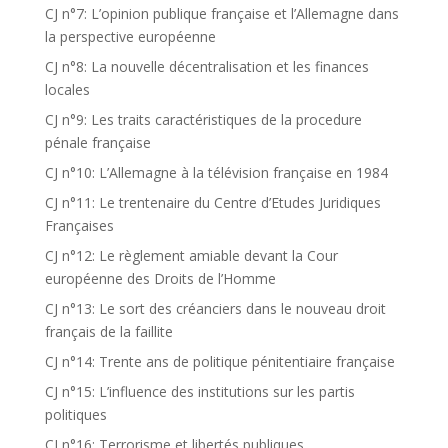
CJ n°7: L’opinion publique française et l’Allemagne dans
la perspective européenne
CJ n°8: La nouvelle décentralisation et les finances
locales
CJ n°9: Les traits caractéristiques de la procedure
pénale française
CJ n°10: L’Allemagne à la télévision française en 1984
CJ n°11: Le trentenaire du Centre d’Etudes Juridiques
Françaises
CJ n°12: Le règlement amiable devant la Cour
européenne des Droits de l’Homme
CJ n°13: Le sort des créanciers dans le nouveau droit
français de la faillite
CJ n°14: Trente ans de politique pénitentiaire française
CJ n°15: L’influence des institutions sur les partis
politiques
CJ n°16: Terrorisme et libertés publiques