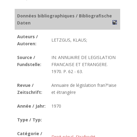
Données bibliographiques / Bibliografische
Daten
Auteurs /
LETZGUS, KLAUS;
Autoren:
Source /
IN: ANNUAIRE DE LEGISLATION
Fundstelle:
FRANCAISE ET ETRANGERE.
1970. P. 62 - 63.
Revue /
Annuaire de législation fran?ºaise
Zeitschrift:
et étrangère
Année / Jahr:
1970
Type / Typ:
Catégorie /
Droit pénal
,
Strafrecht