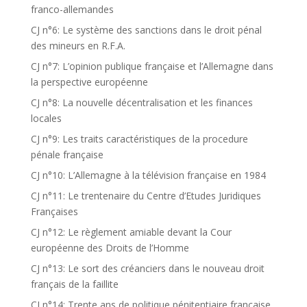
franco-allemandes
CJ n°6: Le système des sanctions dans le droit pénal
des mineurs en R.F.A.
CJ n°7: L’opinion publique française et l’Allemagne dans
la perspective européenne
CJ n°8: La nouvelle décentralisation et les finances
locales
CJ n°9: Les traits caractéristiques de la procedure
pénale française
CJ n°10: L’Allemagne à la télévision française en 1984
CJ n°11: Le trentenaire du Centre d’Etudes Juridiques
Françaises
CJ n°12: Le règlement amiable devant la Cour
européenne des Droits de l’Homme
CJ n°13: Le sort des créanciers dans le nouveau droit
français de la faillite
CJ n°14: Trente ans de politique pénitentiaire française