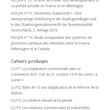
EDCJFA n°13: Le droit au travail -son développement et
sa portée actuelle en France et en Allemagne-
EDCJFA n°14 : Deutsches Staatsrecht I : Eine
zweisprachige Einführung in die Staatsgrundlagen und
in das Staatsorganisationsrecht der Bundesrepublik
Deutschland, 2. Auflage 2016
EDCJFA n° 15: Etude comparative des systèmes de
protection juridique des minorités entre la France,
l’Allemagne et le Canada
Cahiers juriduqes
CJ n°1: La coopération commerciale dans la
Convention ACP- CEE du 31 octobre 1979 de Lomé I à
Lomé II
CJ n°2: Bilan de 10 ans d’application de la réforme de la
filiation
CJ n°3: Le médecin devant la loi pénale
CJ n°5: Les relations commerciales et industrielles