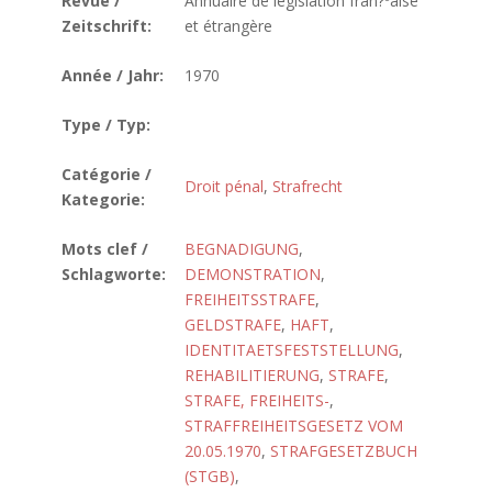
Revue /
Annuaire de législation fran?ºaise
Zeitschrift:
et étrangère
Année / Jahr:
1970
Type / Typ:
Catégorie /
Droit pénal
,
Strafrecht
Kategorie:
Mots clef /
BEGNADIGUNG
,
Schlagworte:
DEMONSTRATION
,
FREIHEITSSTRAFE
,
GELDSTRAFE
,
HAFT
,
IDENTITAETSFESTSTELLUNG
,
REHABILITIERUNG
,
STRAFE
,
STRAFE, FREIHEITS-
,
STRAFFREIHEITSGESETZ VOM
20.05.1970
,
STRAFGESETZBUCH
(STGB)
,