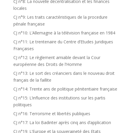
CJ n°8: La nouvelle décentralisation et les finances
locales
CJ n°9: Les traits caractéristiques de la procedure
pénale française
CJ n°10: L’Allemagne à la télévision française en 1984
CJ n°11: Le trentenaire du Centre d’Etudes Juridiques
Françaises
CJ n°12: Le règlement amiable devant la Cour
européenne des Droits de l’Homme
CJ n°13: Le sort des créanciers dans le nouveau droit
français de la faillite
CJ n°14: Trente ans de politique pénitentiaire française
CJ n°15: L’influence des institutions sur les partis
politiques
CJ n°16: Terrorisme et libertés publiques
CJ n°17: La loi Badinter après cinq ans d’application
CJ n°19: L’Europe et la souveraineté des Etats