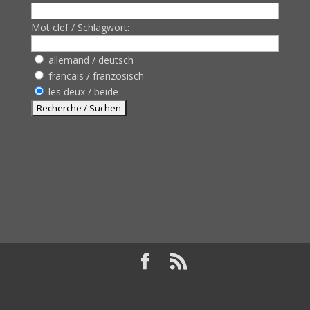
Mot clef / Schlagwort:
allemand / deutsch
francais / französisch
les deux / beide
Design de
Elegant Themes
| Propulsé par
WordPress