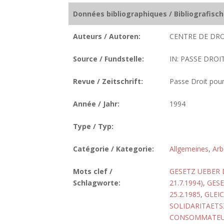
Données bibliographiques / Bibliografisc
Auteurs / Autoren:
CENTRE DE DRO
Source / Fundstelle:
IN: PASSE DROI
Revue / Zeitschrift:
Passe Droit pour
Année / Jahr:
1994
Type / Typ:
Catégorie / Kategorie:
Allgemeines
,
Arb
Mots clef /
GESETZ UEBER 
Schlagworte:
21.7.1994)
,
GESE
25.2.1985
,
GLEI
SOLIDARITAET
CONSOMMATE