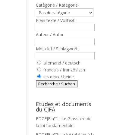
Catègorie / Kategorie:
Plein texte / Volltext:
Auteur / Autor:
Mot clef / Schlagwort:
allemand / deutsch
francais / französisch
les deux / beide
Etudes et documents
du CJFA
EDCEJF n°1 : Le Glossaire de
la loi fondamentale
EDCEJF n°2: La loi relative à la