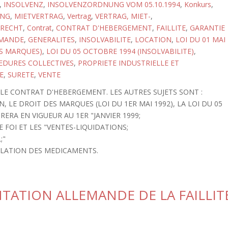
,
INSOLVENZ
,
INSOLVENZORDNUNG VOM 05.10.1994
,
Konkurs
,
UNG
,
MIETVERTRAG
,
Vertrag
,
VERTRAG, MIET-
,
RECHT
,
Contrat
,
CONTRAT D'HEBERGEMENT
,
FAILLITE
,
GARANTIE
EMANDE
,
GENERALITES
,
INSOLVABILITE
,
LOCATION
,
LOI DU 01 MAI
ES MARQUES)
,
LOI DU 05 OCTOBRE 1994 (INSOLVABILITE)
,
EDURES COLLECTIVES
,
PROPRIETE INDUSTRIELLE ET
E
,
SURETE
,
VENTE
 LE CONTRAT D'HEBERGEMENT. LES AUTRES SUJETS SONT :
N, LE DROIT DES MARQUES (LOI DU 1ER MAI 1992), LA LOI DU 05
RERA EN VIGUEUR AU 1ER "JANVIER 1999;
 FOI ET LES "VENTES-LIQUIDATIONS;
;"
RCULATION DES MEDICAMENTS.
TATION ALLEMANDE DE LA FAILLIT