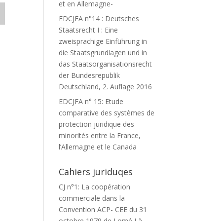
et en Allemagne-
EDCJFA n°14 : Deutsches
Staatsrecht I : Eine
zweisprachige Einführung in
die Staatsgrundlagen und in
das Staatsorganisationsrecht
der Bundesrepublik
Deutschland, 2. Auflage 2016
EDCJFA n° 15: Etude
comparative des systèmes de
protection juridique des
minorités entre la France,
l’Allemagne et le Canada
Cahiers juriduqes
CJ n°1: La coopération
commerciale dans la
Convention ACP- CEE du 31
octobre 1979 de Lomé I à