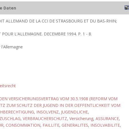
he Daten
IT ALLEMAND DE LA CCI DE STRASBOURG ET DU BAS-RHIN;
T POUR L'ALLEMAGNE. DECEMBRE 1994. P. 1 - 8.
 l'Allemagne
eitsrecht
DEN VERSICHERUNGSVERTRAG VOM 30.5.1908 (REFORM VOM
TZ ZUM SCHUTZ DER JUGEND IN DER OEFFENTLICHKEIT VOM
CHBERECHTIGUNG
,
INSOLVENZ
,
JUGENDLICHE
,
SZUSCHLAG
,
VERBRAUCHERSCHUTZ
,
Versicherung
,
ASSURANCE
,
UR
,
CONSOMMATION
,
FAILLITE
,
GENERALITES
,
INSOLVABILITE
,