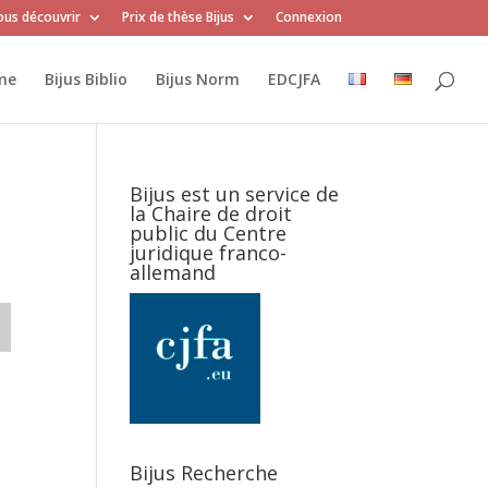
us découvrir
Prix de thèse Bijus
Connexion
me
Bijus Biblio
Bijus Norm
EDCJFA
Bijus est un service de
la Chaire de droit
public du Centre
juridique franco-
allemand
Bijus Recherche