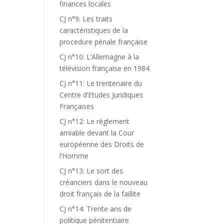
finances locales
CJ n°9: Les traits
caractéristiques de la
procedure pénale française
CJ n°10: L’Allemagne à la
télévision française en 1984
CJ n°11: Le trentenaire du
Centre d’Etudes Juridiques
Françaises
CJ n°12: Le règlement
amiable devant la Cour
européenne des Droits de
l’Homme
CJ n°13: Le sort des
créanciers dans le nouveau
droit français de la faillite
CJ n°14: Trente ans de
politique pénitentiaire