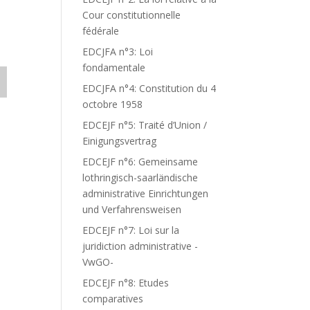
Cour constitutionnelle
fédérale
EDCJFA n°3: Loi
fondamentale
EDCJFA n°4: Constitution du 4
octobre 1958
EDCEJF n°5: Traité d’Union /
Einigungsvertrag
EDCEJF n°6: Gemeinsame
lothringisch-saarländische
administrative Einrichtungen
und Verfahrensweisen
EDCEJF n°7: Loi sur la
juridiction administrative -
VwGO-
EDCEJF n°8: Etudes
comparatives