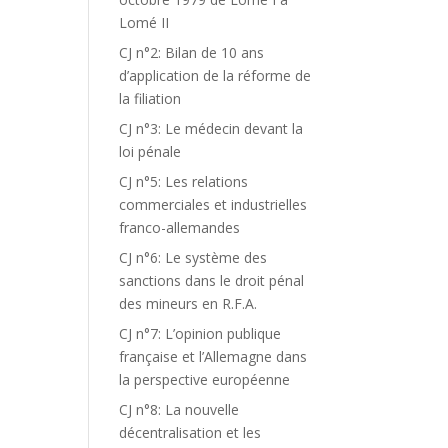
Lomé II
CJ n°2: Bilan de 10 ans
d’application de la réforme de
la filiation
CJ n°3: Le médecin devant la
loi pénale
CJ n°5: Les relations
commerciales et industrielles
franco-allemandes
CJ n°6: Le système des
sanctions dans le droit pénal
des mineurs en R.F.A.
CJ n°7: L’opinion publique
française et l’Allemagne dans
la perspective européenne
CJ n°8: La nouvelle
décentralisation et les