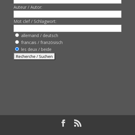
Auteur / Autor:
Mot clef / Schlagwort:
allemand / deutsch
francais / französisch
les deux / beide
Design de
Elegant Themes
| Propulsé par