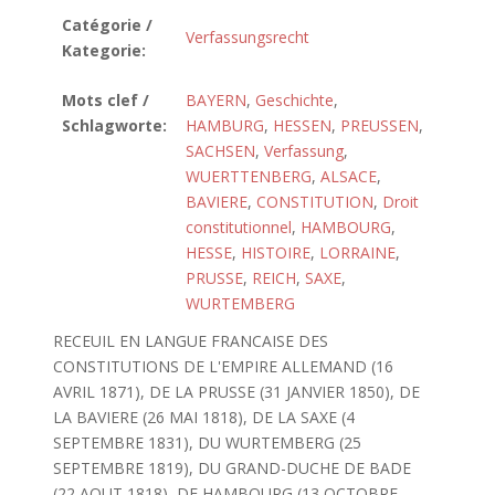
Catégorie /
Verfassungsrecht
Kategorie:
Mots clef /
BAYERN
,
Geschichte
,
Schlagworte:
HAMBURG
,
HESSEN
,
PREUSSEN
,
SACHSEN
,
Verfassung
,
WUERTTENBERG
,
ALSACE
,
BAVIERE
,
CONSTITUTION
,
Droit
constitutionnel
,
HAMBOURG
,
HESSE
,
HISTOIRE
,
LORRAINE
,
PRUSSE
,
REICH
,
SAXE
,
WURTEMBERG
RECEUIL EN LANGUE FRANCAISE DES
CONSTITUTIONS DE L'EMPIRE ALLEMAND (16
AVRIL 1871), DE LA PRUSSE (31 JANVIER 1850), DE
LA BAVIERE (26 MAI 1818), DE LA SAXE (4
SEPTEMBRE 1831), DU WURTEMBERG (25
SEPTEMBRE 1819), DU GRAND-DUCHE DE BADE
(22 AOUT 1818), DE HAMBOURG (13 OCTOBRE