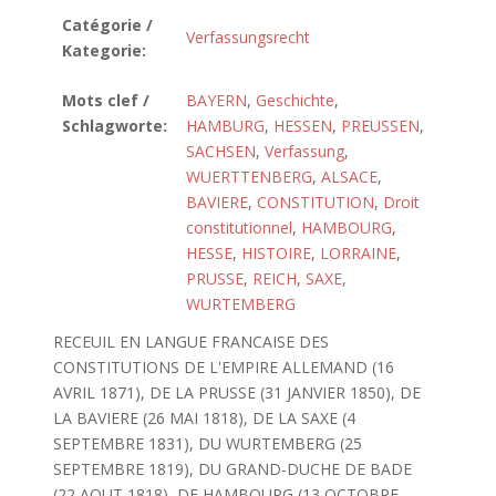
Catégorie /
Verfassungsrecht
Kategorie:
Mots clef /
BAYERN
,
Geschichte
,
Schlagworte:
HAMBURG
,
HESSEN
,
PREUSSEN
,
SACHSEN
,
Verfassung
,
WUERTTENBERG
,
ALSACE
,
BAVIERE
,
CONSTITUTION
,
Droit
constitutionnel
,
HAMBOURG
,
HESSE
,
HISTOIRE
,
LORRAINE
,
PRUSSE
,
REICH
,
SAXE
,
WURTEMBERG
RECEUIL EN LANGUE FRANCAISE DES
CONSTITUTIONS DE L'EMPIRE ALLEMAND (16
AVRIL 1871), DE LA PRUSSE (31 JANVIER 1850), DE
LA BAVIERE (26 MAI 1818), DE LA SAXE (4
SEPTEMBRE 1831), DU WURTEMBERG (25
SEPTEMBRE 1819), DU GRAND-DUCHE DE BADE
(22 AOUT 1818), DE HAMBOURG (13 OCTOBRE