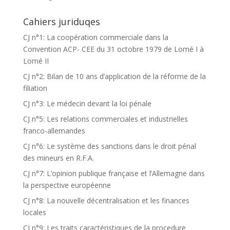
Cahiers juriduqes
CJ n°1: La coopération commerciale dans la
Convention ACP- CEE du 31 octobre 1979 de Lomé I à
Lomé II
CJ n°2: Bilan de 10 ans d’application de la réforme de la
filiation
CJ n°3: Le médecin devant la loi pénale
CJ n°5: Les relations commerciales et industrielles
franco-allemandes
CJ n°6: Le système des sanctions dans le droit pénal
des mineurs en R.F.A.
CJ n°7: L’opinion publique française et l’Allemagne dans
la perspective européenne
CJ n°8: La nouvelle décentralisation et les finances
locales
CJ n°9: Les traits caractéristiques de la procedure