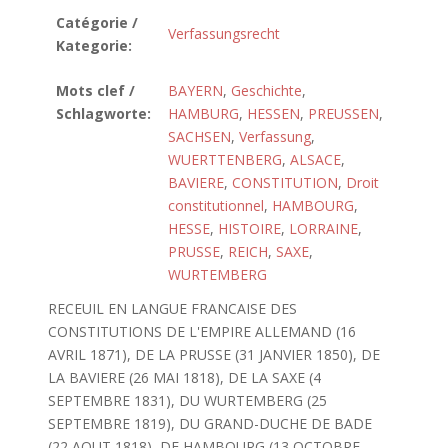
Catégorie /
Verfassungsrecht
Kategorie:
Mots clef /
BAYERN
,
Geschichte
,
Schlagworte:
HAMBURG
,
HESSEN
,
PREUSSEN
,
SACHSEN
,
Verfassung
,
WUERTTENBERG
,
ALSACE
,
BAVIERE
,
CONSTITUTION
,
Droit
constitutionnel
,
HAMBOURG
,
HESSE
,
HISTOIRE
,
LORRAINE
,
PRUSSE
,
REICH
,
SAXE
,
WURTEMBERG
RECEUIL EN LANGUE FRANCAISE DES
CONSTITUTIONS DE L'EMPIRE ALLEMAND (16
AVRIL 1871), DE LA PRUSSE (31 JANVIER 1850), DE
LA BAVIERE (26 MAI 1818), DE LA SAXE (4
SEPTEMBRE 1831), DU WURTEMBERG (25
SEPTEMBRE 1819), DU GRAND-DUCHE DE BADE
(22 AOUT 1818), DE HAMBOURG (13 OCTOBRE