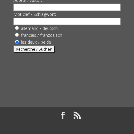
Auteur / Autor:
Mot clef / Schlagwort:
allemand / deutsch
francais / französisch
les deux / beide
Design de
Elegant Themes
| Propulsé par
WordPress