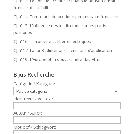
CJ n°13: Le sort des créanciers dans le nouveau droit
français de la faillite
CJ n°14: Trente ans de politique pénitentiaire française
CJ n°15: L’influence des institutions sur les partis
politiques
CJ n°16: Terrorisme et libertés publiques
CJ n°17: La loi Badinter après cinq ans d’application
CJ n°19: L’Europe et la souveraineté des Etats
Bijus Recherche
Catègorie / Kategorie:
Plein texte / Volltext:
Auteur / Autor:
Mot clef / Schlagwort: