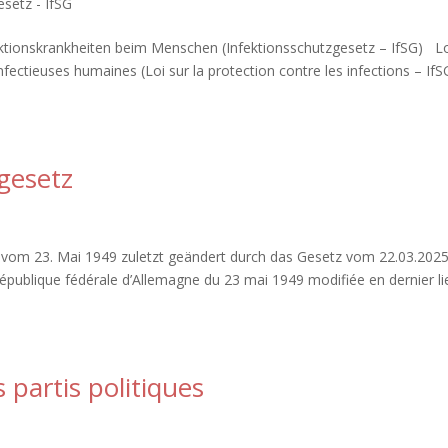
esetz - IfSG
tionskrankheiten beim Menschen (Infektionsschutzgesetz – IfSG) L
 infectieuses humaines (Loi sur la protection contre les infections – If
gesetz
dvom 23. Mai 1949 zuletzt geändert durch das Gesetz vom 22.03.202
République fédérale d’Allemagne du 23 mai 1949 modifiée en dernier li
s partis politiques