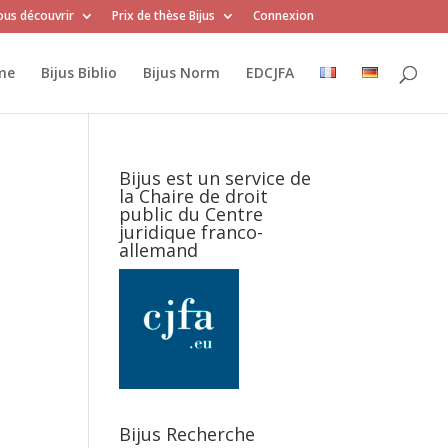
us découvrir
Prix de thèse Bijus
Connexion
me
Bijus Biblio
Bijus Norm
EDCJFA
Bijus est un service de
la Chaire de droit
public du Centre
juridique franco-
allemand
Bijus Recherche