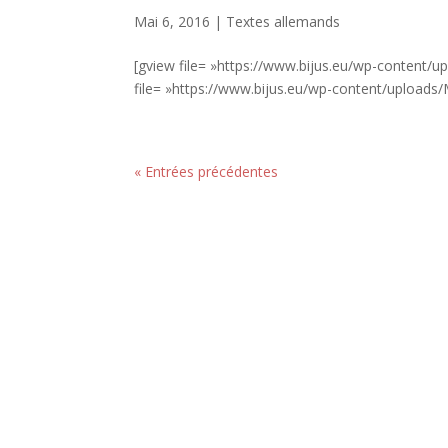
Mai 6, 2016
|
Textes allemands
[gview file= »https://www.bijus.eu/wp-conten
file= »https://www.bijus.eu/wp-content/uploa
« Entrées précédentes