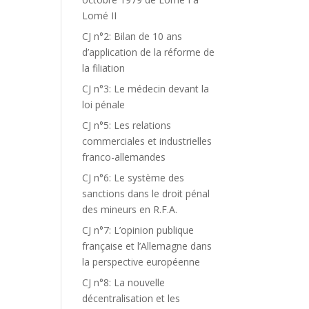
Lomé II
CJ n°2: Bilan de 10 ans
d’application de la réforme de
la filiation
CJ n°3: Le médecin devant la
loi pénale
CJ n°5: Les relations
commerciales et industrielles
franco-allemandes
CJ n°6: Le système des
sanctions dans le droit pénal
des mineurs en R.F.A.
CJ n°7: L’opinion publique
française et l’Allemagne dans
la perspective européenne
CJ n°8: La nouvelle
décentralisation et les