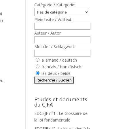
Catègorie / Kategorie:
oi
Plein texte / Volltext:
SG)
Auteur / Autor:
Mot clef / Schlagwort:
allemand / deutsch
francais / französisch
les deux / beide
5
eu
Etudes et documents
du CJFA
EDCEJF n°1 : Le Glossaire de
la loi fondamentale
EDCEJF n°2: La loi relative à la