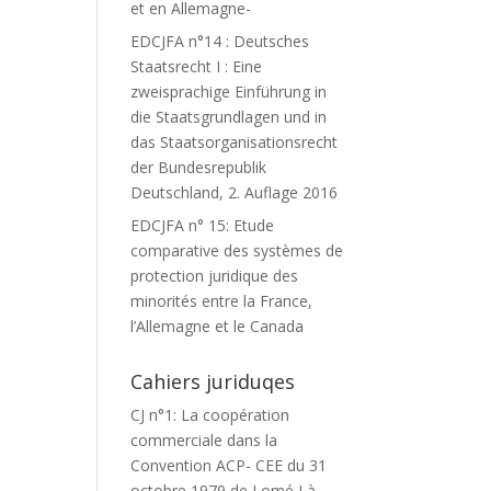
et en Allemagne-
EDCJFA n°14 : Deutsches
Staatsrecht I : Eine
zweisprachige Einführung in
die Staatsgrundlagen und in
das Staatsorganisationsrecht
der Bundesrepublik
Deutschland, 2. Auflage 2016
EDCJFA n° 15: Etude
comparative des systèmes de
protection juridique des
minorités entre la France,
l’Allemagne et le Canada
Cahiers juriduqes
CJ n°1: La coopération
commerciale dans la
Convention ACP- CEE du 31
octobre 1979 de Lomé I à