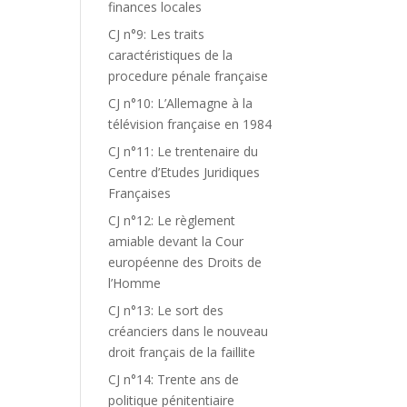
finances locales
CJ n°9: Les traits
caractéristiques de la
procedure pénale française
CJ n°10: L’Allemagne à la
télévision française en 1984
CJ n°11: Le trentenaire du
Centre d’Etudes Juridiques
Françaises
CJ n°12: Le règlement
amiable devant la Cour
européenne des Droits de
l’Homme
CJ n°13: Le sort des
créanciers dans le nouveau
droit français de la faillite
CJ n°14: Trente ans de
politique pénitentiaire