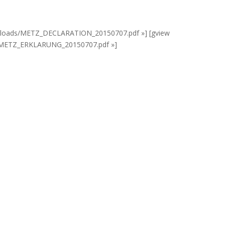
t/uploads/METZ_DECLARATION_20150707.pdf »] [gview
ds/METZ_ERKLARUNG_20150707.pdf »]