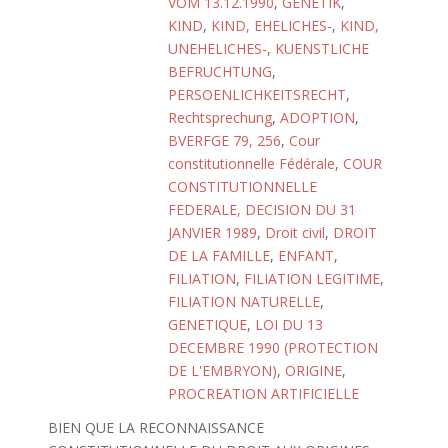
VOM 13.12.1990
,
GENETIK
,
KIND
,
KIND, EHELICHES-
,
KIND,
UNEHELICHES-
,
KUENSTLICHE
BEFRUCHTUNG
,
PERSOENLICHKEITSRECHT
,
Rechtsprechung
,
ADOPTION
,
BVERFGE 79, 256
,
Cour
constitutionnelle Fédérale
,
COUR
CONSTITUTIONNELLE
FEDERALE, DECISION DU 31
JANVIER 1989
,
Droit civil
,
DROIT
DE LA FAMILLE
,
ENFANT
,
FILIATION
,
FILIATION LEGITIME
,
FILIATION NATURELLE
,
GENETIQUE
,
LOI DU 13
DECEMBRE 1990 (PROTECTION
DE L'EMBRYON)
,
ORIGINE
,
PROCREATION ARTIFICIELLE
BIEN QUE LA RECONNAISSANCE