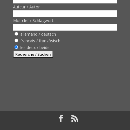
Auteur / Autor:
Mot clef / Schlagwort:
allemand / deutsch
francais / französisch
les deux / beide
Design de
Elegant Themes
| Propulsé par