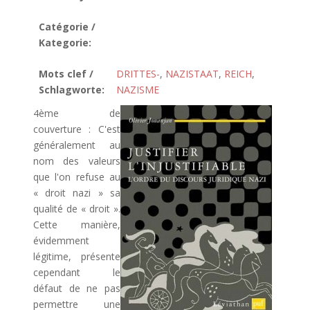
Catégorie /
Kategorie:
Mots clef /
DRITTES-
,
NAZISTAAT
,
REICH
,
Schlagworte:
NAZISME
4ème de
couverture : C'est
généralement au
nom des valeurs
que l'on refuse au
« droit nazi » sa
qualité de « droit ».
Cette manière,
évidemment
légitime, présente
cependant le
défaut de ne pas
permettre une