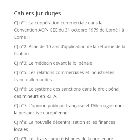
Cahiers juriduqes
CJ n°1: La coopération commerciale dans la
Convention ACP- CEE du 31 octobre 1979 de Lomé I à
Lomé II
CJ n°2: Bilan de 10 ans d’application de la réforme de la
filiation
CJ n°3: Le médecin devant la loi pénale
CJ n°5: Les relations commerciales et industrielles
franco-allemandes
CJ n°6: Le système des sanctions dans le droit pénal
des mineurs en R.F.A.
CJ n°7: L’opinion publique française et l’Allemagne dans
la perspective européenne
CJ n°8: La nouvelle décentralisation et les finances
locales
CJ n°9: Les traits caractéristiques de la procedure