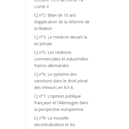
Lomé II
CJ n°2: Bilan de 10 ans
d’application de la réforme de
la filiation
CJ n°3: Le médecin devant la
loi pénale
CJ n°5: Les relations
commerciales et industrielles
franco-allemandes
CJ n°6: Le système des
sanctions dans le droit pénal
des mineurs en R.F.A.
CJ n°7: L’opinion publique
française et l’Allemagne dans
la perspective européenne
CJ n°8: La nouvelle
décentralisation et les