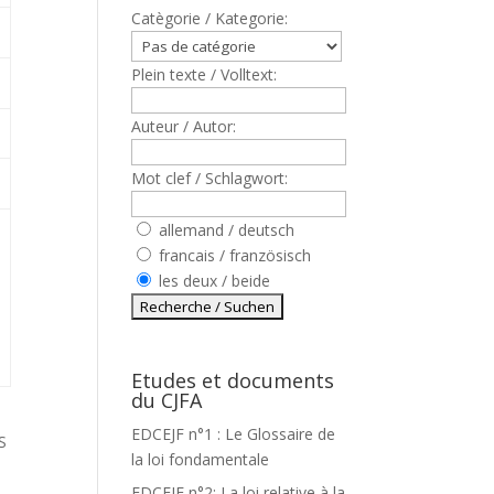
Catègorie / Kategorie:
Plein texte / Volltext:
Auteur / Autor:
Mot clef / Schlagwort:
allemand / deutsch
francais / französisch
les deux / beide
Etudes et documents
du CJFA
EDCEJF n°1 : Le Glossaire de
S
la loi fondamentale
EDCEJF n°2: La loi relative à la