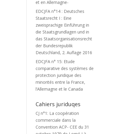
et en Allemagne-
EDCJFA n°14 : Deutsches
Staatsrecht I : Eine
zweisprachige Einführung in
die Staatsgrundlagen und in
das Staatsorganisationsrecht
der Bundesrepublik
Deutschland, 2. Auflage 2016
EDCJFA n° 15: Etude
comparative des systèmes de
protection juridique des
minorités entre la France,
l’Allemagne et le Canada
Cahiers juriduqes
CJ n°1: La coopération
commerciale dans la
Convention ACP- CEE du 31
octobre 1979 de Lomé I à