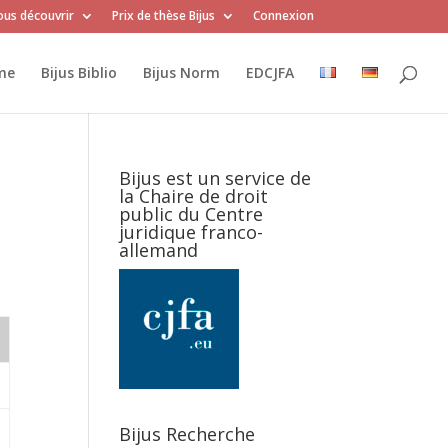
us découvrir
Prix de thèse Bijus
Connexion
me
Bijus Biblio
Bijus Norm
EDCJFA
Bijus est un service de
la Chaire de droit
public du Centre
juridique franco-
allemand
Bijus Recherche