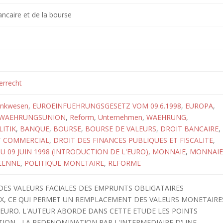
ancaire et de la bourse
errecht
nkwesen
,
EUROEINFUEHRUNGSGESETZ VOM 09.6.1998
,
EUROPA
,
 WAEHRUNGSUNION
,
Reform
,
Unternehmen
,
WAEHRUNG
,
ITIK
,
BANQUE
,
BOURSE
,
BOURSE DE VALEURS
,
DROIT BANCAIRE
,
T COMMERCIAL
,
DROIT DES FINANCES PUBLIQUES ET FISCALITE
,
DU 09 JUIN 1998 (INTRODUCTION DE L'EURO)
,
MONNAIE
,
MONNAIE
EENNE
,
POLITIQUE MONETAIRE
,
REFORME
DES VALEURS FACIALES DES EMPRUNTS OBLIGATAIRES
UX, CE QUI PERMET UN REMPLACEMENT DES VALEURS MONETAIRE
 EURO. L'AUTEUR ABORDE DANS CETTE ETUDE LES POINTS
TION, -LA REDENOMINATION PAR L'INTERMEDIAIRE D'UNE