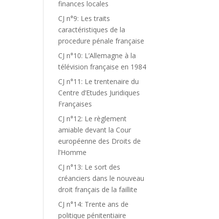
finances locales
CJ n°9: Les traits
caractéristiques de la
procedure pénale française
CJ n°10: L’Allemagne à la
télévision française en 1984
CJ n°11: Le trentenaire du
Centre d’Etudes Juridiques
Françaises
CJ n°12: Le règlement
amiable devant la Cour
européenne des Droits de
l’Homme
CJ n°13: Le sort des
créanciers dans le nouveau
droit français de la faillite
CJ n°14: Trente ans de
politique pénitentiaire