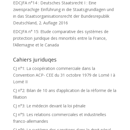
EDCJFA n°14 : Deutsches Staatsrecht I : Eine
zweisprachige Einführung in die Staatsgrundlagen und
in das Staatsorganisationsrecht der Bundesrepublik
Deutschland, 2. Auflage 2016
EDCJFA n° 15: Etude comparative des systèmes de
protection juridique des minorités entre la France,
l’Allemagne et le Canada
Cahiers juriduqes
CJ n°1: La coopération commerciale dans la
Convention ACP- CEE du 31 octobre 1979 de Lomé I à
Lomé II
CJ n°2: Bilan de 10 ans d’application de la réforme de la
filiation
CJ n°3: Le médecin devant la loi pénale
CJ n°5: Les relations commerciales et industrielles
franco-allemandes
CJ n°6: Le système des sanctions dans le droit pénal