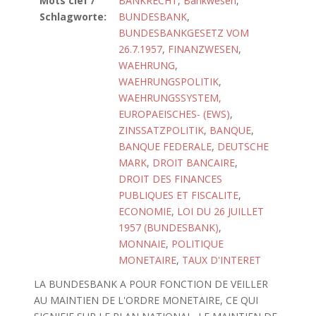
Mots clef /
BANKRECHT
,
Bankwesen
,
Schlagworte:
BUNDESBANK
,
BUNDESBANKGESETZ VOM
26.7.1957
,
FINANZWESEN
,
WAEHRUNG
,
WAEHRUNGSPOLITIK
,
WAEHRUNGSSYSTEM,
EUROPAEISCHES- (EWS)
,
ZINSSATZPOLITIK
,
BANQUE
,
BANQUE FEDERALE
,
DEUTSCHE
MARK
,
DROIT BANCAIRE
,
DROIT DES FINANCES
PUBLIQUES ET FISCALITE
,
ECONOMIE
,
LOI DU 26 JUILLET
1957 (BUNDESBANK)
,
MONNAIE
,
POLITIQUE
MONETAIRE
,
TAUX D'INTERET
LA BUNDESBANK A POUR FONCTION DE VEILLER
AU MAINTIEN DE L'ORDRE MONETAIRE, CE QUI