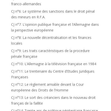
franco-allemandes
CJ n°6: Le système des sanctions dans le droit pénal
des mineurs en R.F.A.
CJ n°7: L’opinion publique française et l’Allemagne dans
la perspective européenne
CJ n°8: La nouvelle décentralisation et les finances
locales
CJ n°9: Les traits caractéristiques de la procedure
pénale française
CJ n°10: L’Allemagne à la télévision française en 1984
CJ n°11: Le trentenaire du Centre d’Etudes Juridiques
Françaises
CJ n°12: Le règlement amiable devant la Cour
européenne des Droits de l’Homme
CJ n°13: Le sort des créanciers dans le nouveau droit
français de la faillite
CJ n°14: Trente ans de politique pénitentiaire française