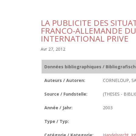
LA PUBLICITE DES SITU
FRANCO-ALLEMANDE DU 
INTERNATIONAL PRIVE
Avr 27, 2012
Données bibliographiques / Bibliografisc
Auteurs / Autoren:
CORNELOUP, SA
Source / Fundstelle:
(THESES - BIBLI
Année / Jahr:
2003
Type / Typ:
Catégorie / Kategorie:
Handelsrecht
,
In