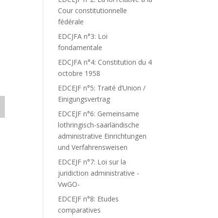
Cour constitutionnelle
fédérale
EDCJFA n°3: Loi
fondamentale
EDCJFA n°4: Constitution du 4
octobre 1958
EDCEJF n°5: Traité d’Union /
Einigungsvertrag
EDCEJF n°6: Gemeinsame
lothringisch-saarländische
administrative Einrichtungen
und Verfahrensweisen
EDCEJF n°7: Loi sur la
juridiction administrative -
VwGO-
EDCEJF n°8: Etudes
comparatives