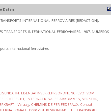
he Daten
TRANSPORTS INTERNATIONAL FERROVIAIRES (REDACTION);
DES TRANSPORTS INTERNATIONAL FERROVIAIRES. 1987. NUMEROS
sports international ferroviaires
EISENBAHN
,
EISENBAHNVERKEHRSORDNUNG (EVO) VOM
PFLICHTRECHT
,
INTERNATIONALES ABKOMMEN
,
VERKEHR
,
ERKRAFT-
,
Vertrag
,
CHEMINS DE FER FEDERAUX
,
Contrat
,
NTERNATIONALE
,
Droit civil
,
RESPONSABILITE
,
TRANSPORT
,