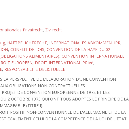
ernationales Privatrecht
,
Zivilrecht
ung
,
HAFTPFLICHTRECHT
,
INTERNATIONALES ABKOMMEN
,
IPR
,
SION
,
CONFLIT DE LOIS
,
CONVENTION DE LA HAYE DU 02
(OBLIGATIONS ALIMENTAIRES)
,
CONVENTION INTERNATIONALE
,
ROIT EUROPEEN
,
DROIT INTERNATIONAL PRIVé
,
E
,
RESPONSABILITE DELICTUELLE
S LA PERSPECTIVE DE L'ELABORATION D'UNE CONVENTION
E AUX OBLIGATIONS NON-CONTRACTUELLES.
-PROJET DE CONVENTION EUROPEENNE DE 1972 ET LES
 DU 2 OCTOBRE 1973 QUI ONT TOUS ADOPTES LE PRINCIPE DE LA
MMAGEABLE (TITRE I).
DROIT POSITIF NON-CONVENTIONNEL DE L'ALLEMAGNE ET DE LA
 EST EGALEMENT CELUI DE LA COMPETENCE DE LA LOI DE L'ETAT