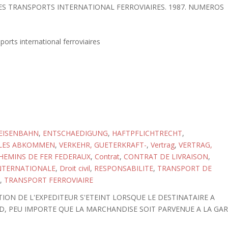
DES TRANSPORTS INTERNATIONAL FERROVIAIRES. 1987. NUMEROS
sports international ferroviaires
EISENBAHN
,
ENTSCHAEDIGUNG
,
HAFTPFLICHTRECHT
,
LES ABKOMMEN
,
VERKEHR, GUETERKRAFT-
,
Vertrag
,
VERTRAG,
HEMINS DE FER FEDERAUX
,
Contrat
,
CONTRAT DE LIVRAISON
,
NTERNATIONALE
,
Droit civil
,
RESPONSABILITE
,
TRANSPORT DE
,
TRANSPORT FERROVIAIRE
TION DE L'EXPEDITEUR S'ETEINT LORSQUE LE DESTINATAIRE A
RD, PEU IMPORTE QUE LA MARCHANDISE SOIT PARVENUE A LA GA