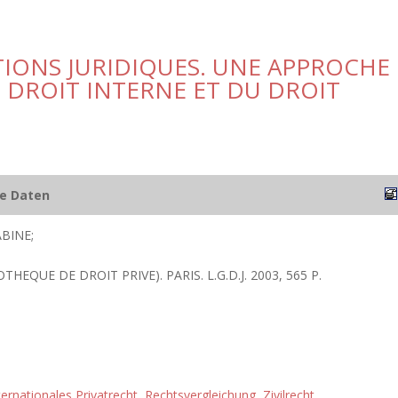
ATIONS JURIDIQUES. UNE APPROCHE
DROIT INTERNE ET DU DROIT
he Daten
BINE;
OTHEQUE DE DROIT PRIVE). PARIS. L.G.D.J. 2003, 565 P.
ternationales Privatrecht
,
Rechtsvergleichung
,
Zivilrecht