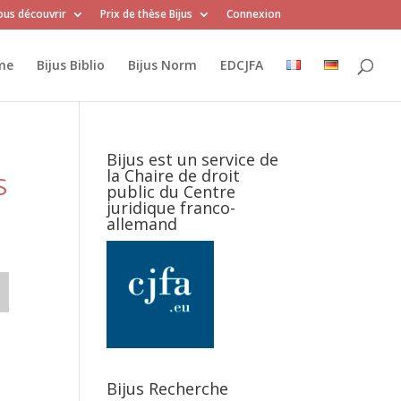
us découvrir
Prix de thèse Bijus
Connexion
me
Bijus Biblio
Bijus Norm
EDCJFA
Bijus est un service de
la Chaire de droit
S
public du Centre
juridique franco-
allemand
Bijus Recherche