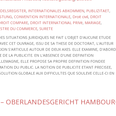
DELSREGISTER
,
INTERNATIONALES ABKOMMEN
,
PUBLIZITAET
,
ISTUNG
,
CONVENTION INTERNATIONALE
,
Droit civil
,
DROIT
DROIT COMPARE
,
DROIT INTERNATIONAL PRIVé
,
MARIAGE
,
ISTRE DU COMMERCE
,
SURETE
DES SITUATIONS JURIDIQUES NE FAIT L'OBJET D'AUCUNE ETUDE
AVEC CET OUVRAGE, ISSU DE SA THESE DE DOCTORAT, L'AUTEUR
ON S'ARTICULE AUTOUR DE DEUX AXES. ELLE EXAMINE, D'ABORD
DE LA PUBLICITE. EN L'ABSENCE D'UNE DEFINITION
LLEMAGNE, ELLE PROPOSE SA PROPRE DEFINITION FONDEE
ATION DU PUBLIC. LA NOTION DE PUBLICITE ETANT PRECISEE,
 SOLUTION GLOBALE AUX DIFFICULTES QUE SOULEVE CELLE-CI EN
5 – OBERLANDESGERICHT HAMBOU