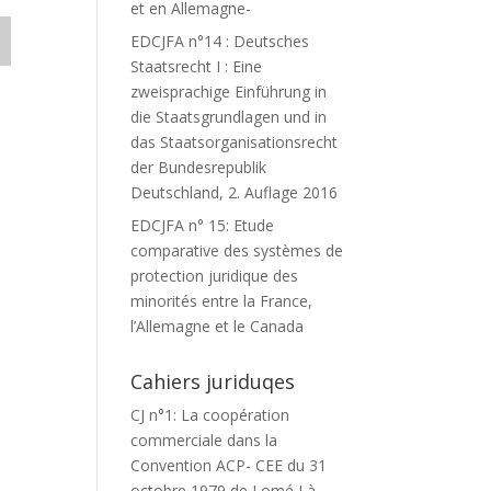
et en Allemagne-
EDCJFA n°14 : Deutsches
Staatsrecht I : Eine
zweisprachige Einführung in
die Staatsgrundlagen und in
das Staatsorganisationsrecht
der Bundesrepublik
Deutschland, 2. Auflage 2016
EDCJFA n° 15: Etude
comparative des systèmes de
protection juridique des
minorités entre la France,
l’Allemagne et le Canada
Cahiers juriduqes
CJ n°1: La coopération
commerciale dans la
Convention ACP- CEE du 31
octobre 1979 de Lomé I à