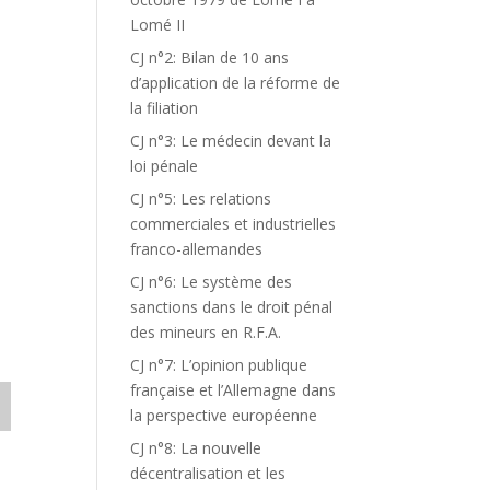
Lomé II
CJ n°2: Bilan de 10 ans
d’application de la réforme de
la filiation
CJ n°3: Le médecin devant la
loi pénale
CJ n°5: Les relations
commerciales et industrielles
franco-allemandes
CJ n°6: Le système des
sanctions dans le droit pénal
des mineurs en R.F.A.
CJ n°7: L’opinion publique
française et l’Allemagne dans
la perspective européenne
CJ n°8: La nouvelle
décentralisation et les