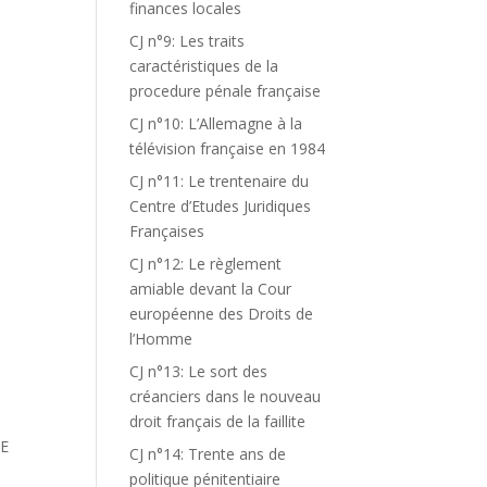
finances locales
CJ n°9: Les traits
caractéristiques de la
procedure pénale française
CJ n°10: L’Allemagne à la
télévision française en 1984
CJ n°11: Le trentenaire du
Centre d’Etudes Juridiques
Françaises
CJ n°12: Le règlement
amiable devant la Cour
européenne des Droits de
l’Homme
CJ n°13: Le sort des
créanciers dans le nouveau
droit français de la faillite
RE
CJ n°14: Trente ans de
politique pénitentiaire