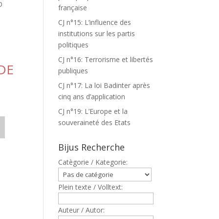
D
française
CJ n°15: L’influence des
institutions sur les partis
politiques
CJ n°16: Terrorisme et libertés
DE
publiques
CJ n°17: La loi Badinter après
cinq ans d’application
CJ n°19: L’Europe et la
souveraineté des Etats
Bijus Recherche
Catègorie / Kategorie:
Plein texte / Volltext:
Auteur / Autor: