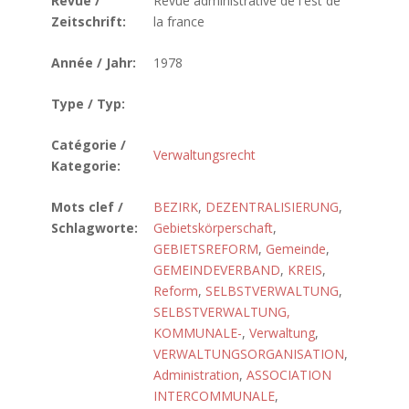
Revue /
Revue administrative de l'est de
Zeitschrift:
la france
Année / Jahr:
1978
Type / Typ:
Catégorie /
Verwaltungsrecht
Kategorie:
Mots clef /
BEZIRK
,
DEZENTRALISIERUNG
,
Schlagworte:
Gebietskörperschaft
,
GEBIETSREFORM
,
Gemeinde
,
GEMEINDEVERBAND
,
KREIS
,
Reform
,
SELBSTVERWALTUNG
,
SELBSTVERWALTUNG,
KOMMUNALE-
,
Verwaltung
,
VERWALTUNGSORGANISATION
,
Administration
,
ASSOCIATION
INTERCOMMUNALE
,