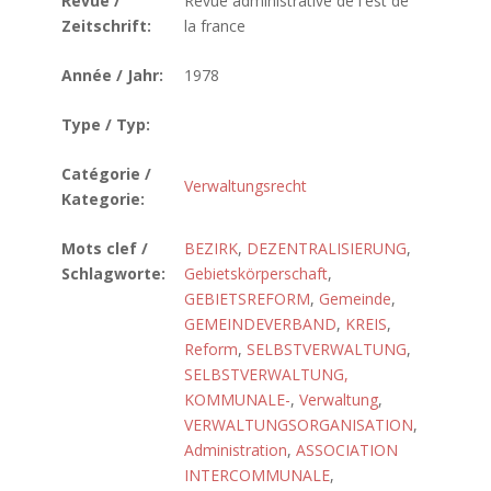
Revue /
Revue administrative de l'est de
Zeitschrift:
la france
Année / Jahr:
1978
Type / Typ:
Catégorie /
Verwaltungsrecht
Kategorie:
Mots clef /
BEZIRK
,
DEZENTRALISIERUNG
,
Schlagworte:
Gebietskörperschaft
,
GEBIETSREFORM
,
Gemeinde
,
GEMEINDEVERBAND
,
KREIS
,
Reform
,
SELBSTVERWALTUNG
,
SELBSTVERWALTUNG,
KOMMUNALE-
,
Verwaltung
,
VERWALTUNGSORGANISATION
,
Administration
,
ASSOCIATION
INTERCOMMUNALE
,