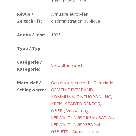
1995. P. 292 - 296.
Revue /
Annuaire européen
Zeitschrift:
d'administration publique
Année / Jahr:
1995
Type / Typ:
Catégorie /
Verwaltungsrecht
Kategorie:
Mots clef /
Gebietskörperschaft
,
Gemeinde
,
Schlagworte:
GEMEINDEVERBAND
,
KOMMUNALE NEUORDNUNG
,
KREIS
,
STADTDIREKTOR,
OBER-
,
Verwaltung
,
VERWALTUNGSORGANISATION
,
VERWALTUNGSREFORM,
GEBIETS-
,
Administration
,