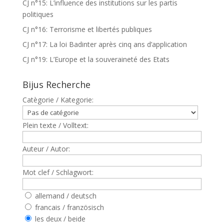
CJ n°15: L’influence des institutions sur les partis
politiques
CJ n°16: Terrorisme et libertés publiques
CJ n°17: La loi Badinter après cinq ans d’application
CJ n°19: L’Europe et la souveraineté des Etats
Bijus Recherche
Catègorie / Kategorie:
Plein texte / Volltext:
Auteur / Autor:
Mot clef / Schlagwort:
allemand / deutsch
francais / französisch
les deux / beide