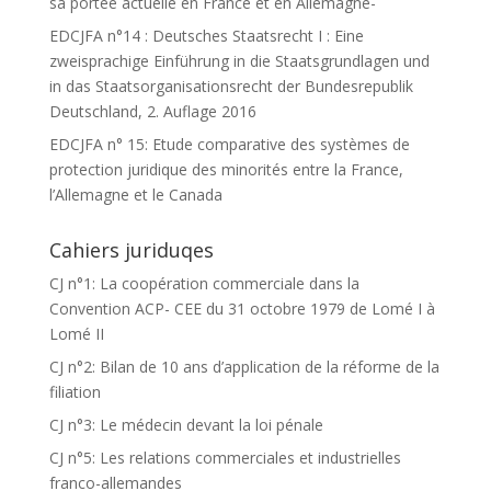
sa portée actuelle en France et en Allemagne-
EDCJFA n°14 : Deutsches Staatsrecht I : Eine
zweisprachige Einführung in die Staatsgrundlagen und
in das Staatsorganisationsrecht der Bundesrepublik
Deutschland, 2. Auflage 2016
EDCJFA n° 15: Etude comparative des systèmes de
protection juridique des minorités entre la France,
l’Allemagne et le Canada
Cahiers juriduqes
CJ n°1: La coopération commerciale dans la
Convention ACP- CEE du 31 octobre 1979 de Lomé I à
Lomé II
CJ n°2: Bilan de 10 ans d’application de la réforme de la
filiation
CJ n°3: Le médecin devant la loi pénale
CJ n°5: Les relations commerciales et industrielles
franco-allemandes