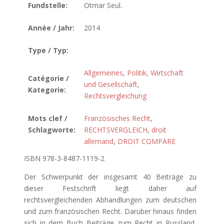
Fundstelle:
Otmar Seul.
Année / Jahr:
2014
Type / Typ:
Allgemeines
,
Politik, Wirtschaft
Catégorie /
und Gesellschaft
,
Kategorie:
Rechtsvergleichung
Mots clef /
Französisches Recht
,
Schlagworte:
RECHTSVERGLEICH
,
droit
allemand
,
DROIT COMPARE
ISBN 978-3-8487-1119-2
Der Schwerpunkt der insgesamt 40 Beiträge zu
dieser Festschrift liegt daher auf
rechtsvergleichenden Abhandlungen zum deutschen
und zum französischen Recht. Darüber hinaus finden
sich in dem Buch Beiträge zum Recht in Russland,