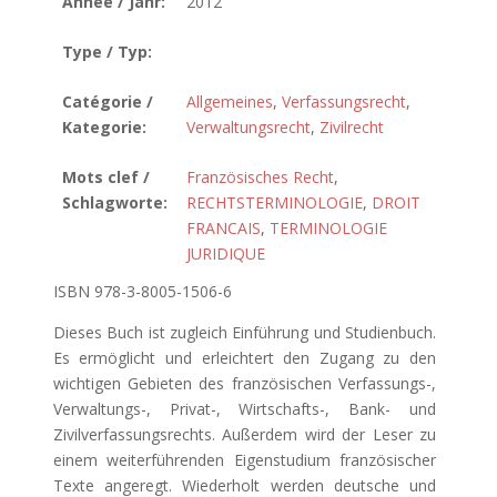
Année / Jahr:
2012
Type / Typ:
Catégorie /
Allgemeines
,
Verfassungsrecht
,
Kategorie:
Verwaltungsrecht
,
Zivilrecht
Mots clef /
Französisches Recht
,
Schlagworte:
RECHTSTERMINOLOGIE
,
DROIT
FRANCAIS
,
TERMINOLOGIE
JURIDIQUE
ISBN 978-3-8005-1506-6
Dieses Buch ist zugleich Einführung und Studienbuch.
Es ermöglicht und erleichtert den Zugang zu den
wichtigen Gebieten des französischen Verfassungs-,
Verwaltungs-, Privat-, Wirtschafts-, Bank- und
Zivilverfassungsrechts. Außerdem wird der Leser zu
einem weiterführenden Eigenstudium französischer
Texte angeregt. Wiederholt werden deutsche und