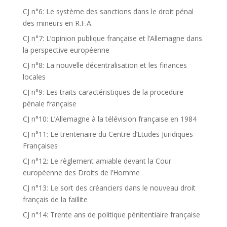
CJ n°6: Le système des sanctions dans le droit pénal
des mineurs en R.F.A.
CJ n°7: L’opinion publique française et l’Allemagne dans
la perspective européenne
CJ n°8: La nouvelle décentralisation et les finances
locales
CJ n°9: Les traits caractéristiques de la procedure
pénale française
CJ n°10: L’Allemagne à la télévision française en 1984
CJ n°11: Le trentenaire du Centre d’Etudes Juridiques
Françaises
CJ n°12: Le règlement amiable devant la Cour
européenne des Droits de l’Homme
CJ n°13: Le sort des créanciers dans le nouveau droit
français de la faillite
CJ n°14: Trente ans de politique pénitentiaire française