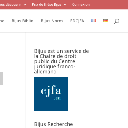
us découvrir
Prix de thèse Bijus
Connexion
me
Bijus Biblio
Bijus Norm
EDCJFA
Bijus est un service de
la Chaire de droit
public du Centre
juridique franco-
allemand
Bijus Recherche