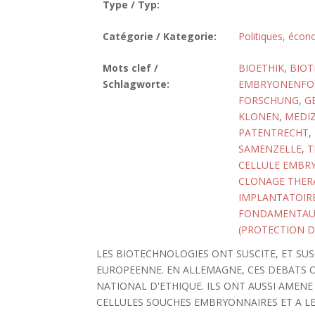
Type / Typ:
Catégorie / Kategorie:
Politiques, écon
Mots clef /
BIOETHIK
,
BIOT
Schlagworte:
EMBRYONENFO
FORSCHUNG
,
G
KLONEN
,
MEDI
PATENTRECHT
,
SAMENZELLE
,
T
CELLULE EMBR
CLONAGE THER
IMPLANTATOIR
FONDAMENTAU
(PROTECTION D
LES BIOTECHNOLOGIES ONT SUSCITE, ET SU
EUROPEENNE. EN ALLEMAGNE, CES DEBATS O
NATIONAL D'ETHIQUE. ILS ONT AUSSI AMENE
CELLULES SOUCHES EMBRYONNAIRES ET A LEG