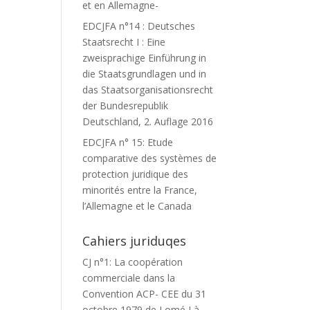
et en Allemagne-
EDCJFA n°14 : Deutsches
Staatsrecht I : Eine
zweisprachige Einführung in
die Staatsgrundlagen und in
das Staatsorganisationsrecht
der Bundesrepublik
Deutschland, 2. Auflage 2016
EDCJFA n° 15: Etude
comparative des systèmes de
protection juridique des
minorités entre la France,
l’Allemagne et le Canada
Cahiers juriduqes
CJ n°1: La coopération
commerciale dans la
Convention ACP- CEE du 31
octobre 1979 de Lomé I à