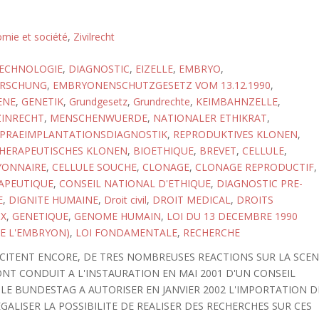
omie et société
,
Zivilrecht
ECHNOLOGIE
,
DIAGNOSTIC
,
EIZELLE
,
EMBRYO
,
RSCHUNG
,
EMBRYONENSCHUTZGESETZ VOM 13.12.1990
,
ENE
,
GENETIK
,
Grundgesetz
,
Grundrechte
,
KEIMBAHNZELLE
,
ZINRECHT
,
MENSCHENWUERDE
,
NATIONALER ETHIKRAT
,
PRAEIMPLANTATIONSDIAGNOSTIK
,
REPRODUKTIVES KLONEN
,
HERAPEUTISCHES KLONEN
,
BIOETHIQUE
,
BREVET
,
CELLULE
,
YONNAIRE
,
CELLULE SOUCHE
,
CLONAGE
,
CLONAGE REPRODUCTIF
,
APEUTIQUE
,
CONSEIL NATIONAL D'ETHIQUE
,
DIAGNOSTIC PRE-
E
,
DIGNITE HUMAINE
,
Droit civil
,
DROIT MEDICAL
,
DROITS
X
,
GENETIQUE
,
GENOME HUMAIN
,
LOI DU 13 DECEMBRE 1990
E L'EMBRYON)
,
LOI FONDAMENTALE
,
RECHERCHE
SCITENT ENCORE, DE TRES NOMBREUSES REACTIONS SUR LA SCE
NT CONDUIT A L'INSTAURATION EN MAI 2001 D'UN CONSEIL
 LE BUNDESTAG A AUTORISER EN JANVIER 2002 L'IMPORTATION D
ALISER LA POSSIBILITE DE REALISER DES RECHERCHES SUR CES