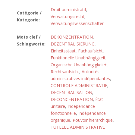
Droit administratif
,
Catégorie /
Verwaltungsrecht
,
Kategorie:
Verwaltungswissenschaften
Mots clef /
DEKONZENTRATION
,
Schlagworte:
DEZENTRALISIERUNG
,
Einheitsstaat
,
Fachaufsicht
,
Funktionelle Unabhängigkeit
,
Organische Unabhängigkeit+
,
Rechtsaufsicht
,
Autorités
administratives indépendantes
,
CONTROLE ADMINISTRATIF
,
DECENTRALISATION
,
DECONCENTRATION
,
État
unitaire
,
Indépendance
fonctionnelle
,
Indépendance
organique
,
Pouvoir hierarchique
,
TUTELLE ADMINISTRATIVE