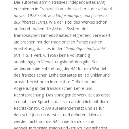
Die autorités administratives indépendantes (
AAI
)
erschienen in Frankreich ausdrücklich mit der
loi du 6
janvier 1978 relative à l'informatique, aux fichiers et
aux libertés (CNIL)
. Wie der Titel des Werkes schon
andeutet, haben die
AAI
das System des
französischen Einheitsstaates tiefgreifend verändert.
Sie brechen mit der traditionellen französischen
Vorstellung, dass es in der "
République indivisible
"
(Art. 1 S. 1 Verf. v. 1958) keine vollständig
unabhängigen Verwaltungsbehörden gibt. So
bedeutend die Entstehung der
AAI
für den Wandel
des französischen Einheitsstaates ist, so unklar und
umstritten ist noch immer ihre Definition und
Abgrenung in der französischen Lehre und
Rechtsprechung. Das vorliegende Werk ist das erste
in deutscher Sprache, das sich ausführlich mit dem
Rechtskonstrukt
AAI
auseinandersetzt und es für
deutsche Juristen darstellt und erläutert. Hierzu
werden nicht nur die
AAI
in die französische
Verwaltungsorganistaion und -struktur eingebettet,