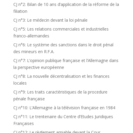
CJ n°2: Bilan de 10 ans d’application de la réforme de la
filiation
CJ n°3: Le médecin devant la loi pénale
CJ n°5: Les relations commerciales et industrielles
franco-allemandes
CJ n°6: Le système des sanctions dans le droit pénal
des mineurs en R.F.A.
CJ n°7: L’opinion publique française et l’Allemagne dans
la perspective européenne
CJ n°8: La nouvelle décentralisation et les finances
locales
CJ n°9: Les traits caractéristiques de la procedure
pénale française
CJ n°10: L’Allemagne à la télévision française en 1984
CJ n°11: Le trentenaire du Centre d’Etudes Juridiques
Françaises
CJ n°12: Le règlement amiable devant la Cour