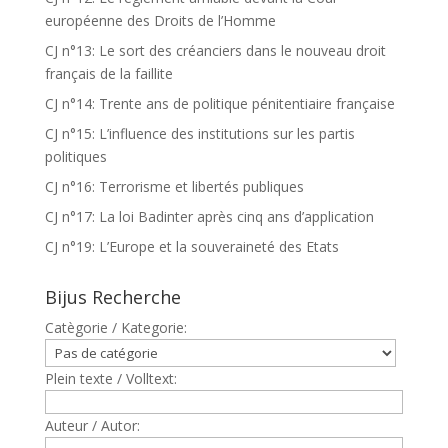
européenne des Droits de l’Homme
CJ n°13: Le sort des créanciers dans le nouveau droit
français de la faillite
CJ n°14: Trente ans de politique pénitentiaire française
CJ n°15: L’influence des institutions sur les partis
politiques
CJ n°16: Terrorisme et libertés publiques
CJ n°17: La loi Badinter après cinq ans d’application
CJ n°19: L’Europe et la souveraineté des Etats
Bijus Recherche
Catègorie / Kategorie:
Plein texte / Volltext:
Auteur / Autor: