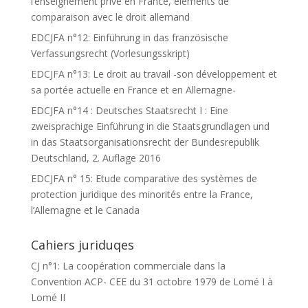
l’enseignement privé en France, éléments de
comparaison avec le droit allemand
EDCJFA n°12: Einführung in das französische
Verfassungsrecht (Vorlesungsskript)
EDCJFA n°13: Le droit au travail -son développement et
sa portée actuelle en France et en Allemagne-
EDCJFA n°14 : Deutsches Staatsrecht I : Eine
zweisprachige Einführung in die Staatsgrundlagen und
in das Staatsorganisationsrecht der Bundesrepublik
Deutschland, 2. Auflage 2016
EDCJFA n° 15: Etude comparative des systèmes de
protection juridique des minorités entre la France,
l’Allemagne et le Canada
Cahiers juriduqes
CJ n°1: La coopération commerciale dans la
Convention ACP- CEE du 31 octobre 1979 de Lomé I à
Lomé II