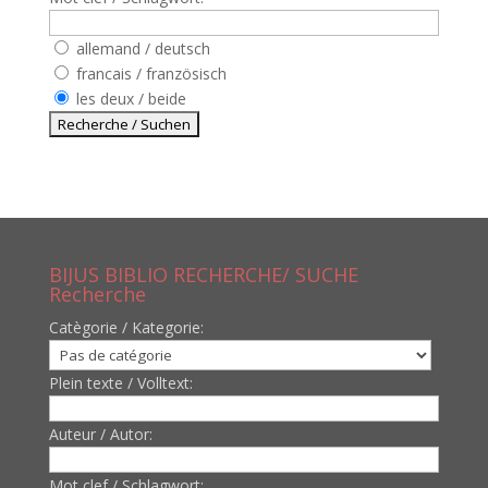
allemand / deutsch
francais / französisch
les deux / beide
BIJUS BIBLIO RECHERCHE/ SUCHE
Recherche
Catègorie / Kategorie:
Plein texte / Volltext:
Auteur / Autor:
Mot clef / Schlagwort: