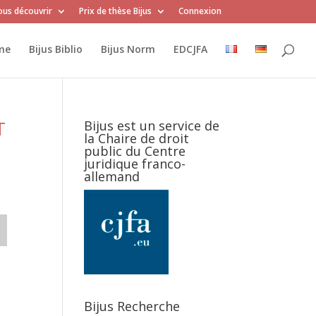
us découvrir
Prix de thèse Bijus
Connexion
me
Bijus Biblio
Bijus Norm
EDCJFA
T
Bijus est un service de
la Chaire de droit
public du Centre
juridique franco-
allemand
Bijus Recherche