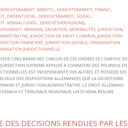
GERICHTSBARKEIT, ARBEITS-
,
GERICHTSBARKEIT, FINANZ-
,
IT, ORDENTLICHE-
,
GERICHTSBARKEIT, SOZIAL-
,
IT, VERWALTUNGS-
,
GERICHTSVERFASSUNG
,
AENDIGKEIT
,
REVISION
,
CASSATION
,
GENERALITES
,
JURIDICTION
,
DMINISTRATIVE
,
JURIDICTION DE DROIT COMMUN
,
JURIDICTION
RIDICTION FINANCIERE
,
JURIDICTION SOCIALE
,
ORGANISATION
ANISATION JURIDICTIONNELLE
SSEDE CINQ BRANCHES. CHACUN DE CES ORDRES SE COMPOSE DE
 JURIDICTION SUPREME APPELEE A CONNAITRE DES POURVOIS EN
DICTIONNELLES EST INDEPENDANTE DES AUTRES ET POSSEDE SES
DECOULE DES DISPOSITIONS ALLEMANDES QUE LA DICHOTOMIE
DINAIRE ET JURIDICTION ADMINISTRATIVE. LE DROIT ALLEMAND
EDERAUX ET TRIBUNAUX REGIONAUX. UN SCHEMA RESUME
E DES DECISIONS RENDUES PAR LES