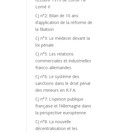
Lomé II
CJ n°2: Bilan de 10 ans
d’application de la réforme de
la filiation
CJ n°3: Le médecin devant la
loi pénale
CJ n°5: Les relations
commerciales et industrielles
franco-allemandes
CJ n°6: Le système des
sanctions dans le droit pénal
des mineurs en R.F.A.
CJ n°7: L’opinion publique
française et l’Allemagne dans
la perspective européenne
CJ n°8: La nouvelle
décentralisation et les