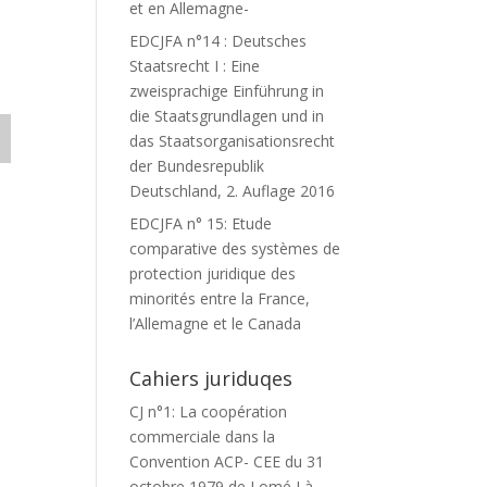
et en Allemagne-
EDCJFA n°14 : Deutsches
Staatsrecht I : Eine
zweisprachige Einführung in
die Staatsgrundlagen und in
das Staatsorganisationsrecht
der Bundesrepublik
Deutschland, 2. Auflage 2016
EDCJFA n° 15: Etude
comparative des systèmes de
protection juridique des
minorités entre la France,
l’Allemagne et le Canada
Cahiers juriduqes
CJ n°1: La coopération
commerciale dans la
Convention ACP- CEE du 31
octobre 1979 de Lomé I à