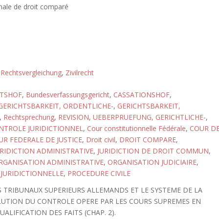
nale de droit comparé
,
Rechtsvergleichung
,
Zivilrecht
TSHOF
,
Bundesverfassungsgericht
,
CASSATIONSHOF
,
GERICHTSBARKEIT, ORDENTLICHE-
,
GERICHTSBARKEIT,
,
Rechtsprechung
,
REVISION
,
UEBERPRUEFUNG, GERICHTLICHE-
,
NTROLE JURIDICTIONNEL
,
Cour constitutionnelle Fédérale
,
COUR D
UR FEDERALE DE JUSTICE
,
Droit civil
,
DROIT COMPARE
,
URIDICTION ADMINISTRATIVE
,
JURIDICTION DE DROIT COMMUN
,
RGANISATION ADMINISTRATIVE
,
ORGANISATION JUDICIAIRE
,
JURIDICTIONNELLE
,
PROCEDURE CIVILE
S TRIBUNAUX SUPERIEURS ALLEMANDS ET LE SYSTEME DE LA
VOLUTION DU CONTROLE OPERE PAR LES COURS SUPREMES EN
LIFICATION DES FAITS (CHAP. 2).