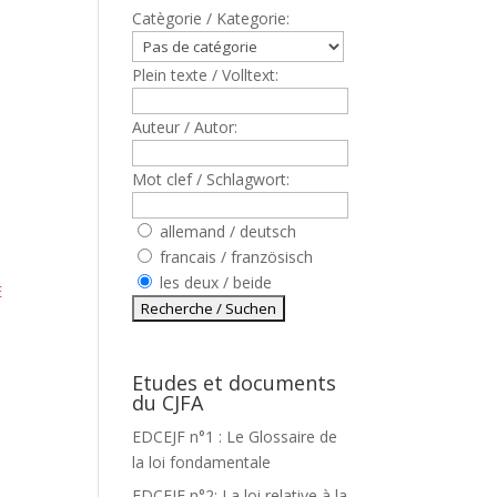
Catègorie / Kategorie:
Plein texte / Volltext:
Auteur / Autor:
Mot clef / Schlagwort:
allemand / deutsch
francais / französisch
les deux / beide
E
Etudes et documents
du CJFA
EDCEJF n°1 : Le Glossaire de
la loi fondamentale
EDCEJF n°2: La loi relative à la