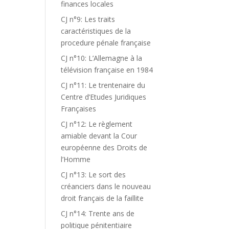
finances locales
CJ n°9: Les traits
caractéristiques de la
procedure pénale française
CJ n°10: L’Allemagne à la
télévision française en 1984
CJ n°11: Le trentenaire du
Centre d’Etudes Juridiques
Françaises
CJ n°12: Le règlement
amiable devant la Cour
européenne des Droits de
l’Homme
CJ n°13: Le sort des
créanciers dans le nouveau
droit français de la faillite
CJ n°14: Trente ans de
politique pénitentiaire