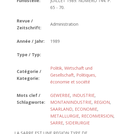
Fundstelle:
JUILLET 1989. NUMERO 144. P.
65 - 70.
Revue /
Administration
Zeitschrift:
Année / Jahr:
1989
Type / Typ:
Politik, Wirtschaft und
Catégorie /
Gesellschaft
,
Politiques,
Kategorie:
économie et société
Mots clef /
GEWERBE
,
INDUSTRIE
,
Schlagworte:
MONTANINDUSTRIE
,
REGION
,
SAARLAND
,
ECONOMIE
,
METALLURGIE
,
RECONVERSION
,
SARRE
,
SIDERURGIE
LA SARRE EST UNE REGION TYPE DE