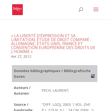
« LA LIBERTÉ D’EXPRESSION ET SA
LIMITATION; ÉTUDE DE DROIT COMPARÉ :
ALLEMAGNE, ETATS-UNIS, FRANCE ET
CONVENTION EUROPÉENNE DES DROITS DE
L’HOMME »
Avr 27, 2012
Données bibliographiques / Bibliografische
Daten
Auteurs /
PECH, LAURENT;
Autoren:
Source /
"DIFF. LGDJ, 2003; 1 VOL. (541
Fundstelle:
P.) : COUV. ILL. ; 24 CM; ISBN : 2-