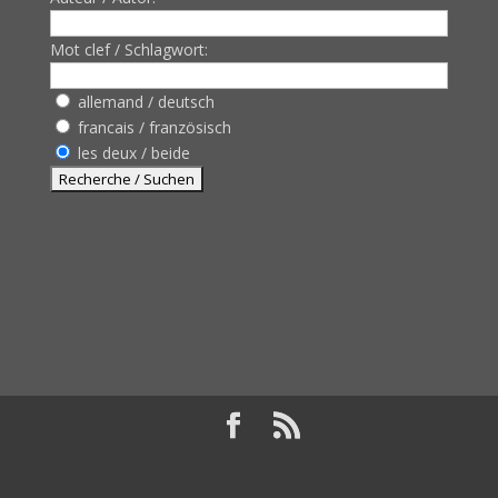
Mot clef / Schlagwort:
allemand / deutsch
francais / französisch
les deux / beide
Design de
Elegant Themes
| Propulsé par
WordPress