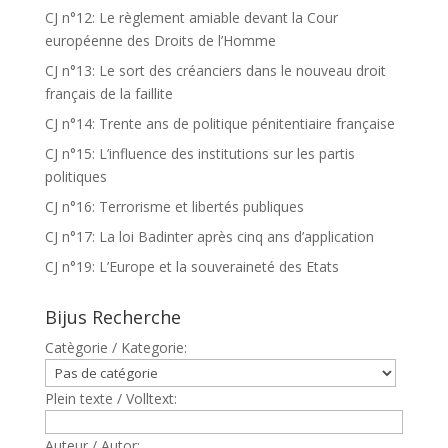
CJ n°12: Le règlement amiable devant la Cour
européenne des Droits de l’Homme
CJ n°13: Le sort des créanciers dans le nouveau droit
français de la faillite
CJ n°14: Trente ans de politique pénitentiaire française
CJ n°15: L’influence des institutions sur les partis
politiques
CJ n°16: Terrorisme et libertés publiques
CJ n°17: La loi Badinter après cinq ans d’application
CJ n°19: L’Europe et la souveraineté des Etats
Bijus Recherche
Catègorie / Kategorie:
Plein texte / Volltext:
Auteur / Autor: