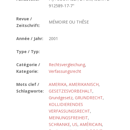
912589-17-7"
Revue /
MÉMOIRE OU THÊSE
Zeitschrift:
Année / Jahr:
2001
Type / Typ:
Catégorie /
Rechtsvergleichung
,
Kategorie:
Verfassungsrecht
Mots clef /
AMERIKA
,
AMERIKANISCH
,
Schlagworte:
GESETZESVORBEHALT
,
Grundgesetz
,
GRUNDRECHT
,
KOLLIDIERENDES
VERFASSUNGSRECHT
,
MEINUNGSFREIHEIT
,
SCHRANKE
,
US
,
AMÉRICAIN
,