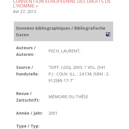
CONVENTION EUROPÉENNE DES DROITS DE
L’HOMME »
Avr 27, 2012
Données bibliographiques / Bibliografische
Daten
Auteurs /
PECH, LAURENT;
Autoren:
Source /
"DIFF. LGDJ, 2003; 1 VOL. (541
Fundstelle:
P.) : COUV. ILL. ; 24 CM; ISBN : 2-
912589-17-7"
Revue /
MÉMOIRE OU THÊSE
Zeitschrift:
Année / Jahr:
2001
Type / Typ: