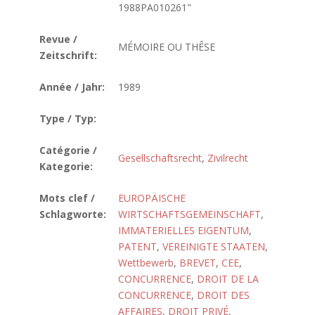
1988PA010261"
Revue /
MÉMOIRE OU THÊSE
Zeitschrift:
Année / Jahr:
1989
Type / Typ:
Catégorie /
Gesellschaftsrecht
,
Zivilrecht
Kategorie:
Mots clef /
EUROPÄISCHE
Schlagworte:
WIRTSCHAFTSGEMEINSCHAFT
,
IMMATERIELLES EIGENTUM
,
PATENT
,
VEREINIGTE STAATEN
,
Wettbewerb
,
BREVET
,
CEE
,
CONCURRENCE
,
DROIT DE LA
CONCURRENCE
,
DROIT DES
AFFAIRES
,
DROIT PRIVÉ,