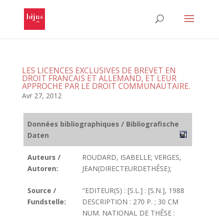
LES LICENCES EXCLUSIVES DE BREVET EN
DROIT FRANCAIS ET ALLEMAND, ET LEUR
APPROCHE PAR LE DROIT COMMUNAUTAIRE.
Avr 27, 2012
Données bibliographiques / Bibliografische
Daten
Auteurs /
ROUDARD, ISABELLE; VERGES,
Autoren:
JEAN(DIRECTEURDETHÊSE);
Source /
"EDITEUR(S) : [S.L.] : [S.N.], 1988
Fundstelle:
DESCRIPTION : 270 P. ; 30 CM
NUM. NATIONAL DE THÊSE :