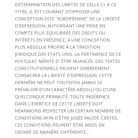
DÉTERMINATION DES LIMITES DE CELLE-CI. A CE
TITRE, IL EST COURANT D'OPPOSER UNE
CONCEPTION DITE "EUROPÉENNE" DE LA LIBERTÉ
D'EXPRESSION, AUTORISANT UNE PRISE EN
COMPTE PLUS ÉQUILIBRÉE DES DROITS OU
INTÉRÈTS EN PRÉSENCE, À UNE CONCEPTION
PLUS ABSOLUE PROPRE À LA TRADITION
JURIDIQUE DES ETATS-UNIS. LA PERTINENCE DE CE
POSTULAT MÉRITE D' ÈTRE NUANCÉE. DES TEXTES
CONSTITUTIONNELS PEUVENT DIVERSEMENT
CONSACRER LA LIBERTÉ D'EXPRESSION. CETTE
DERNIÊRE NE PEUT TOUTEFOIS JAMAIS SE
PRÉVALOIR D'UN CARACTÊRE ABSOLU OU D'UNE
QUELCONQUE PRIMAUTÉ. TOUTE INGÉRENCE
DANS L'EXERCICE DE CETTE LIBERTÉ DOIT
NÉANMOINS RESPECTER UN CERTAIN NOMBRE DE
CONDITIONS AFIN D'ÈTRE JUGÉE VALIDE. CERTES,
CES CONDITIONS PEUVENT ÈTRE MISES EN
OEUVRE DE MANIÊRE DIFFÉRENTE...