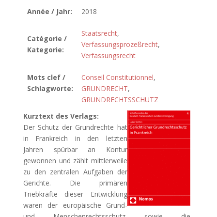
Année / Jahr:
2018
Staatsrecht
,
Catégorie /
Verfassungsprozeßrecht
,
Kategorie:
Verfassungsrecht
Mots clef /
Conseil Constitutionnel
,
Schlagworte:
GRUNDRECHT
,
GRUNDRECHTSSCHUTZ
Kurztext des Verlags:
Der Schutz der Grundrechte hat
in Frankreich in den letzten
Jahren spürbar an Kontur
gewonnen und zählt mittlerweile
zu den zentralen Aufgaben der
Gerichte. Die primären
Triebkräfte dieser Entwicklung
waren der europäische Grund-
und Menschenrechtsschutz sowie die