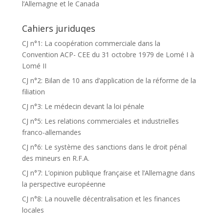
l’Allemagne et le Canada
Cahiers juriduqes
CJ n°1: La coopération commerciale dans la
Convention ACP- CEE du 31 octobre 1979 de Lomé I à
Lomé II
CJ n°2: Bilan de 10 ans d’application de la réforme de la
filiation
CJ n°3: Le médecin devant la loi pénale
CJ n°5: Les relations commerciales et industrielles
franco-allemandes
CJ n°6: Le système des sanctions dans le droit pénal
des mineurs en R.F.A.
CJ n°7: L’opinion publique française et l’Allemagne dans
la perspective européenne
CJ n°8: La nouvelle décentralisation et les finances
locales