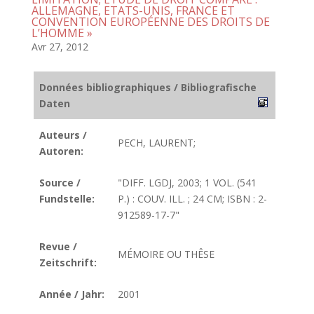
ALLEMAGNE, ETATS-UNIS, FRANCE ET
CONVENTION EUROPÉENNE DES DROITS DE
L’HOMME »
Avr 27, 2012
Données bibliographiques / Bibliografische
Daten
Auteurs /
PECH, LAURENT;
Autoren:
Source /
"DIFF. LGDJ, 2003; 1 VOL. (541
Fundstelle:
P.) : COUV. ILL. ; 24 CM; ISBN : 2-
912589-17-7"
Revue /
MÉMOIRE OU THÊSE
Zeitschrift:
Année / Jahr:
2001