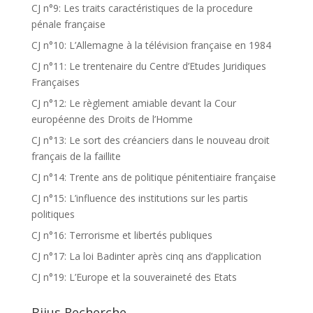
CJ n°9: Les traits caractéristiques de la procedure
pénale française
CJ n°10: L’Allemagne à la télévision française en 1984
CJ n°11: Le trentenaire du Centre d’Etudes Juridiques
Françaises
CJ n°12: Le règlement amiable devant la Cour
européenne des Droits de l’Homme
CJ n°13: Le sort des créanciers dans le nouveau droit
français de la faillite
CJ n°14: Trente ans de politique pénitentiaire française
CJ n°15: L’influence des institutions sur les partis
politiques
CJ n°16: Terrorisme et libertés publiques
CJ n°17: La loi Badinter après cinq ans d’application
CJ n°19: L’Europe et la souveraineté des Etats
Bijus Recherche