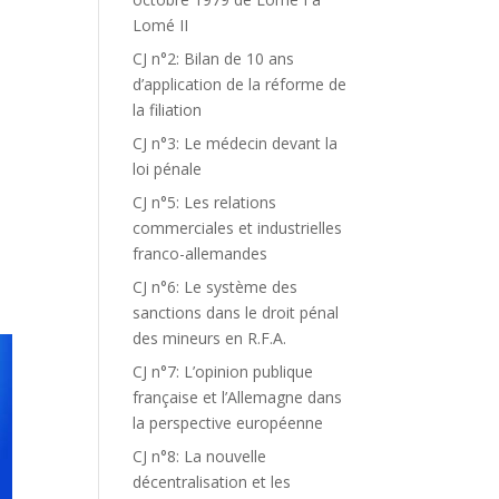
Lomé II
CJ n°2: Bilan de 10 ans
d’application de la réforme de
la filiation
CJ n°3: Le médecin devant la
loi pénale
CJ n°5: Les relations
commerciales et industrielles
franco-allemandes
CJ n°6: Le système des
sanctions dans le droit pénal
des mineurs en R.F.A.
CJ n°7: L’opinion publique
française et l’Allemagne dans
la perspective européenne
CJ n°8: La nouvelle
décentralisation et les