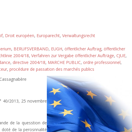
if
,
Droit européen
,
Europarecht
,
Verwaltungsrecht
terium
,
BERUFSVERBAND
,
EUGH
,
öffentlicher Auftrag
,
öffentlicher
chtlinie 2004/18
,
Verfahren zur Vergabe öffentlicher Aufträge
,
CJUE
,
ndance
,
directive 2004/18
,
MARCHE PUBLIC
,
ordre professionnel
,
teur
,
procédure de passation des marchés publics
 Cassagnabère
f n° 40/2013, 25 novembre
mande de la quesstion de
 doté de la perosnnalité