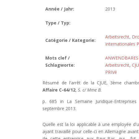
Année / Jahr:
2013
Type / Typ:
Arbeitsrecht
,
Dro
Catégorie / Kategorie:
Internationales P
Mots clef /
ANWENDBARES
Schlagworte:
Arbeitsrecht
,
CJU
PRIVé
Résumé de l'arrêt de la CJUE, 3ème chamb
Affaire C-64/12
,
S. c/ Mme B.
p. 685 in La Semaine Juridique-Entreprises
septembre 2013.
Quelle est la loi applicable à une employée d'
ayant travaillé pour celle-ci en Allemagne ava
de cette entreprise aux Pays-Bas, qui fut 