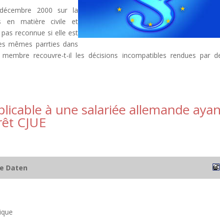
 décembre 2000 sur la
s en matière civile et
pas reconnue si elle est
 les mêmes parrties dans
membre recouvre-t-il les décisions incompatibles rendues par d
plicable à une salariée allemande aya
rrêt CJUE
he Daten
ique