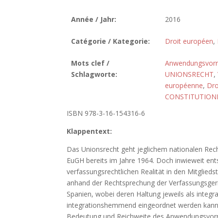
Année / Jahr:
2016
Catégorie / Kategorie:
Droit européen
,
Mots clef /
Anwendungsvor
Schlagworte:
UNIONSRECHT
,
européenne
,
Dro
CONSTITUTION
ISBN 978-3-16-154316-6
Klappentext:
Das Unionsrecht geht jeglichem nationalen Recht
EuGH bereits im Jahre 1964. Doch inwieweit ents
verfassungsrechtlichen Realität in den Mitglieds
anhand der Rechtsprechung der Verfassungsgeri
Spanien, wobei deren Haltung jeweils als integr
integrationshemmend eingeordnet werden kann. 
Bedeutung und Reichweite des Anwendungsvorra