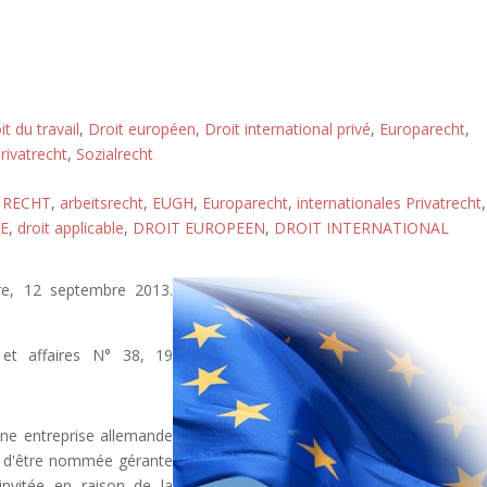
it du travail
,
Droit européen
,
Droit international privé
,
Europarecht
,
rivatrecht
,
Sozialrecht
 RECHT
,
arbeitsrecht
,
EUGH
,
Europarecht
,
internationales Privatrecht
,
E
,
droit applicable
,
DROIT EUROPEEN
,
DROIT INTERNATIONAL
re, 12 septembre 2013.
 et affaires N° 38, 19
une entreprise allemande
nt d'être nommée gérante
invitée en raison de la