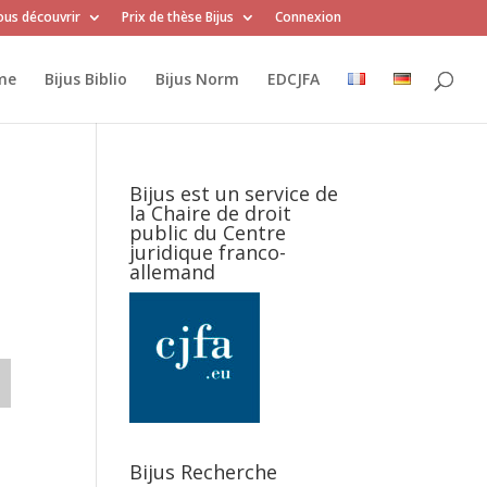
us découvrir
Prix de thèse Bijus
Connexion
me
Bijus Biblio
Bijus Norm
EDCJFA
Bijus est un service de
la Chaire de droit
public du Centre
juridique franco-
allemand
Bijus Recherche