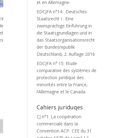
et en Allemagne-
EDCJFA n°14 : Deutsches
il
Staatsrecht I : Eine
de
zweisprachige Einführung in
et
die Staatsgrundlagen und in
es
das Staatsorganisationsrecht
der Bundesrepublik
Deutschland, 2. Auflage 2016
EDCJFA n° 15: Etude
comparative des systèmes de
protection juridique des
minorités entre la France,
l’Allemagne et le Canada
Cahiers juriduqes
CJ n°1: La coopération
commerciale dans la
Convention ACP- CEE du 31
octobre 1979 de Lomé I à