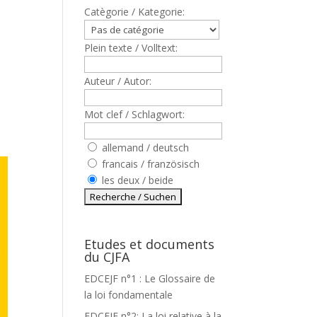
Catègorie / Kategorie:
Plein texte / Volltext:
Auteur / Autor:
Mot clef / Schlagwort:
allemand / deutsch
francais / französisch
les deux / beide
Etudes et documents
du CJFA
EDCEJF n°1 : Le Glossaire de
la loi fondamentale
EDCEJF n°2: La loi relative à la