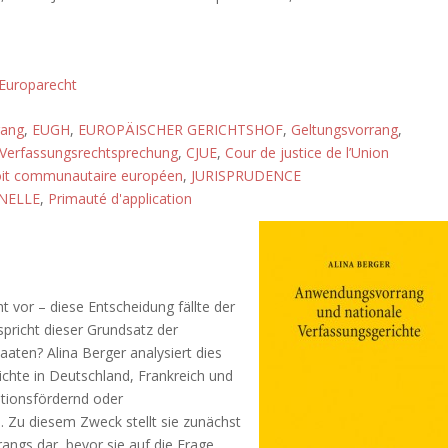
Europarecht
rang
,
EUGH
,
EUROPÄISCHER GERICHTSHOF
,
Geltungsvorrang
,
Verfassungsrechtsprechung
,
CJUE
,
Cour de justice de l’Union
it communautaire européen
,
JURISPRUDENCE
NELLE
,
Primauté d'application
 vor – diese Entscheidung fällte der
pricht dieser Grundsatz der
taaten? Alina Berger analysiert dies
chte in Deutschland, Frankreich und
ationsfördernd oder
Zu diesem Zweck stellt sie zunächst
ngs dar, bevor sie auf die Frage