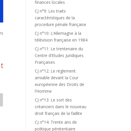
finances locales
CJ n°9: Les traits
caractéristiques de la
procedure pénale française
es
CJ n°10: L’Allemagne à la
télévision française en 1984
CJ n°11: Le trentenaire du
Centre d’Etudes Juridiques
Françaises
nt
CJ n°12: Le règlement
amiable devant la Cour
européenne des Droits de
l’Homme
CJ n°13: Le sort des
créanciers dans le nouveau
droit français de la faillite
CJ n°14: Trente ans de
politique pénitentiaire