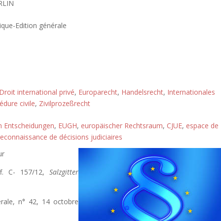
RLIN
ique-Edition générale
Droit international privé
,
Europarecht
,
Handelsrecht
,
Internationales
édure civile
,
Zivilprozeßrecht
n Entscheidungen
,
EUGH
,
europäischer Rechtsraum
,
CJUE
,
espace de
reconnaissance de décisions judiciaires
ur
ff. C- 157/12,
Salzgitter
érale, n° 42, 14 octobre