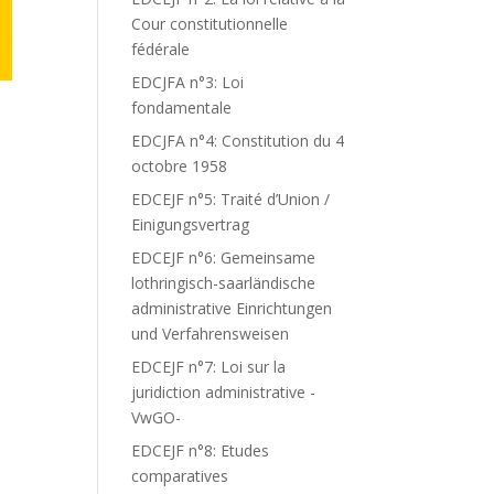
Cour constitutionnelle
fédérale
EDCJFA n°3: Loi
fondamentale
EDCJFA n°4: Constitution du 4
octobre 1958
EDCEJF n°5: Traité d’Union /
Einigungsvertrag
EDCEJF n°6: Gemeinsame
lothringisch-saarländische
administrative Einrichtungen
und Verfahrensweisen
EDCEJF n°7: Loi sur la
juridiction administrative -
VwGO-
EDCEJF n°8: Etudes
comparatives