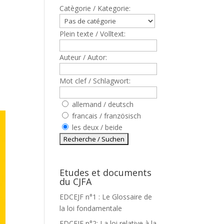
Catègorie / Kategorie:
Plein texte / Volltext:
Auteur / Autor:
Mot clef / Schlagwort:
allemand / deutsch
francais / französisch
les deux / beide
Etudes et documents
du CJFA
EDCEJF n°1 : Le Glossaire de
la loi fondamentale
EDCEJF n°2: La loi relative à la