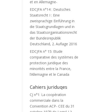
et en Allemagne-
EDCJFA n°14 : Deutsches
Staatsrecht I : Eine
zweisprachige Einführung in
die Staatsgrundlagen und in
das Staatsorganisationsrecht
der Bundesrepublik
Deutschland, 2. Auflage 2016
EDCJFA n° 15: Etude
comparative des systèmes de
protection juridique des
minorités entre la France,
l’Allemagne et le Canada
Cahiers juriduqes
CJ n°1: La coopération
commerciale dans la
Convention ACP- CEE du 31
octobre 1979 de Lomé I à