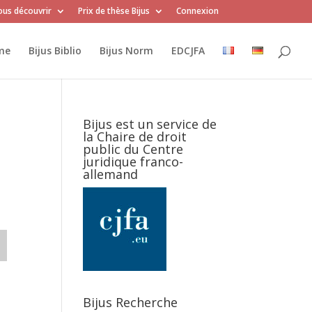
us découvrir
Prix de thèse Bijus
Connexion
me
Bijus Biblio
Bijus Norm
EDCJFA
Bijus est un service de
la Chaire de droit
public du Centre
juridique franco-
allemand
Bijus Recherche