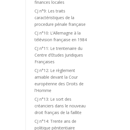
finances locales
CJ n°9: Les traits
caractéristiques de la
procedure pénale française
CJ n°10: L’Allemagne à la
télévision française en 1984
CJ n°11: Le trentenaire du
Centre d’Etudes Juridiques
Françaises
CJ n°12: Le règlement
amiable devant la Cour
européenne des Droits de
l’Homme
CJ n°13: Le sort des
créanciers dans le nouveau
droit français de la faillite
CJ n°14: Trente ans de
politique pénitentiaire