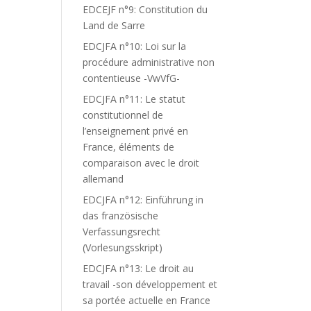
EDCEJF n°9: Constitution du
Land de Sarre
EDCJFA n°10: Loi sur la
procédure administrative non
contentieuse -VwVfG-
EDCJFA n°11: Le statut
constitutionnel de
l’enseignement privé en
France, éléments de
comparaison avec le droit
allemand
EDCJFA n°12: Einführung in
das französische
Verfassungsrecht
(Vorlesungsskript)
EDCJFA n°13: Le droit au
travail -son développement et
sa portée actuelle en France