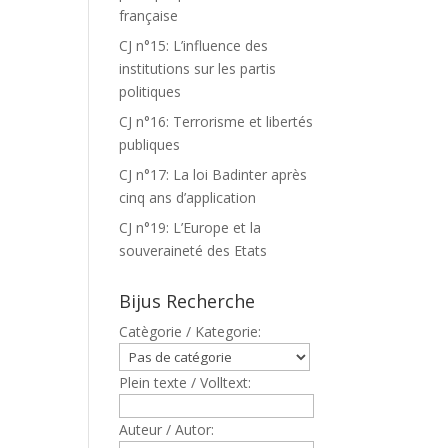
française
CJ n°15: L’influence des
institutions sur les partis
politiques
CJ n°16: Terrorisme et libertés
publiques
CJ n°17: La loi Badinter après
cinq ans d’application
CJ n°19: L’Europe et la
souveraineté des Etats
Bijus Recherche
Catègorie / Kategorie:
Plein texte / Volltext:
Auteur / Autor: