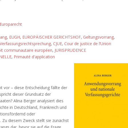
Europarecht
rang
,
EUGH
,
EUROPÄISCHER GERICHTSHOF
,
Geltungsvorrang
,
Verfassungsrechtsprechung
,
CJUE
,
Cour de justice de l’Union
it communautaire européen
,
JURISPRUDENCE
NELLE
,
Primauté d'application
 vor – diese Entscheidung fällte der
pricht dieser Grundsatz der
taaten? Alina Berger analysiert dies
chte in Deutschland, Frankreich und
ationsfördernd oder
Zu diesem Zweck stellt sie zunächst
ngs dar, bevor sie auf die Frage