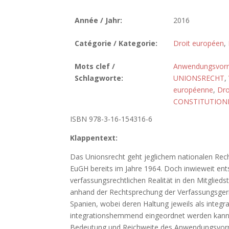
Année / Jahr:
2016
Catégorie / Kategorie:
Droit européen
,
Mots clef /
Anwendungsvor
Schlagworte:
UNIONSRECHT
,
européenne
,
Dro
CONSTITUTION
ISBN 978-3-16-154316-6
Klappentext:
Das Unionsrecht geht jeglichem nationalen Recht
EuGH bereits im Jahre 1964. Doch inwieweit ents
verfassungsrechtlichen Realität in den Mitglieds
anhand der Rechtsprechung der Verfassungsgeri
Spanien, wobei deren Haltung jeweils als integr
integrationshemmend eingeordnet werden kann. 
Bedeutung und Reichweite des Anwendungsvorra