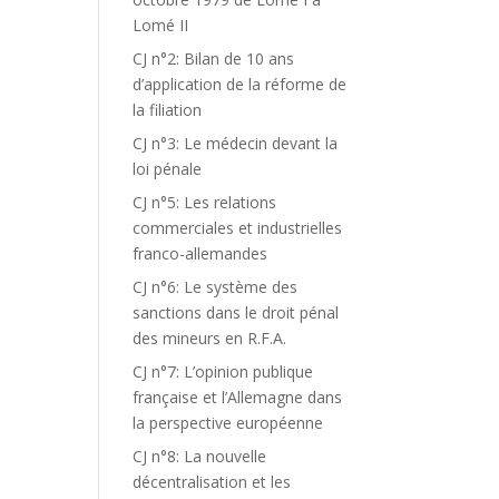
Lomé II
CJ n°2: Bilan de 10 ans
d’application de la réforme de
la filiation
CJ n°3: Le médecin devant la
loi pénale
CJ n°5: Les relations
commerciales et industrielles
franco-allemandes
CJ n°6: Le système des
sanctions dans le droit pénal
des mineurs en R.F.A.
CJ n°7: L’opinion publique
française et l’Allemagne dans
la perspective européenne
CJ n°8: La nouvelle
décentralisation et les