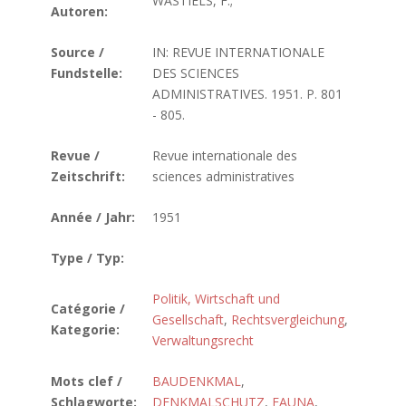
WASTIELS, F.;
Autoren:
Source /
IN: REVUE INTERNATIONALE
Fundstelle:
DES SCIENCES
ADMINISTRATIVES. 1951. P. 801
- 805.
Revue /
Revue internationale des
Zeitschrift:
sciences administratives
Année / Jahr:
1951
Type / Typ:
Politik, Wirtschaft und
Catégorie /
Gesellschaft
,
Rechtsvergleichung
,
Kategorie:
Verwaltungsrecht
Mots clef /
BAUDENKMAL
,
Schlagworte:
DENKMALSCHUTZ
,
FAUNA
,