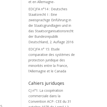
et en Allemagne-
EDCJFA n°14 : Deutsches
Staatsrecht I : Eine
zweisprachige Einführung in
die Staatsgrundlagen und in
das Staatsorganisationsrecht
der Bundesrepublik
Deutschland, 2. Auflage 2016
EDCJFA n° 15: Etude
comparative des systèmes de
protection juridique des
minorités entre la France,
l’Allemagne et le Canada
Cahiers juriduqes
CJ n°1: La coopération
commerciale dans la
Convention ACP- CEE du 31
ES
octobre 1979 de Lomé I à