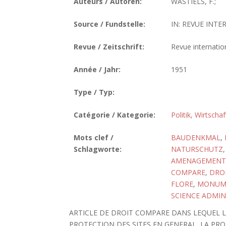
Auteurs / Autoren:
WASTIELS, F.;
Source / Fundstelle:
IN: REVUE INTE
Revue / Zeitschrift:
Revue internatio
Année / Jahr:
1951
Type / Typ:
Catégorie / Kategorie:
Politik, Wirtscha
Mots clef /
BAUDENKMAL
,
Schlagworte:
NATURSCHUTZ
AMENAGEMENT 
COMPARE
,
DROI
FLORE
,
MONUME
SCIENCE ADMIN
ARTICLE DE DROIT COMPARE DANS LEQUEL L
PROTECTION DES SITES EN GENERAL, LA PRO