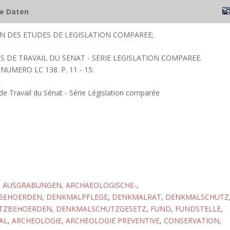
he Daten
ION DES ETUDES DE LEGISLATION COMPAREE;
 DE TRAVAIL DU SENAT - SERIE LEGISLATION COMPAREE.
NUMERO LC 138. P. 11 - 15.
 Travail du Sénat - Série Législation comparée
,
AUSGRABUNGEN, ARCHAEOLOGISCHE-
,
BEHOERDEN
,
DENKMALPFLEGE
,
DENKMALRAT
,
DENKMALSCHUTZ
TZBEHOERDEN
,
DENKMALSCHUTZGESETZ
,
FUND
,
FUNDSTELLE
,
AL
,
ARCHEOLOGIE
,
ARCHEOLOGIE PREVENTIVE
,
CONSERVATION
,