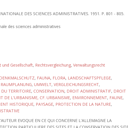
RNATIONALE DES SCIENCES ADMINISTRATIVES. 1951. P. 801 - 805.
nale des sciences administratives
ft und Gesellschaft
,
Rechtsvergleichung
,
Verwaltungsrecht
DENKMALSCHUTZ
,
FAUNA
,
FLORA
,
LANDSCHAFTSPFLEGE
,
,
RAUMPLANUNG
,
UMWELT
,
VERGLEICHUNGSRECHT
,
DU TERRITOIRE
,
CONSERVATION
,
DROIT ADMINISTRATIF
,
DROIT
T DE L'URBANISME, CF. URBANISME
,
ENVIRONNEMENT
,
FAUNE
,
NT HISTORIQUE
,
PAYSAGE
,
PROTECTION DE LA NATURE
,
ISTRATIVE
'AUTEUR EVOQUE EN CE QUI CONCERNE L'ALLEMAGNE LA
TECTION PARTICULIERE DES SITES ET LA CONSERVATION DES SIT