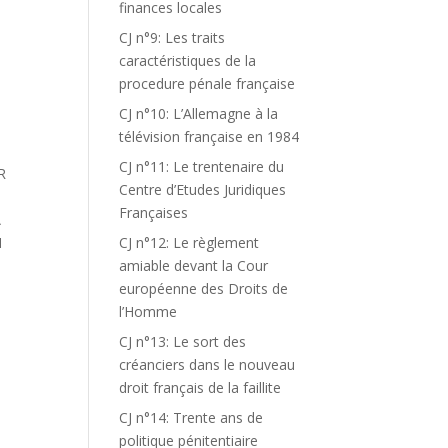
finances locales
CJ n°9: Les traits
caractéristiques de la
procedure pénale française
CJ n°10: L’Allemagne à la
télévision française en 1984
CJ n°11: Le trentenaire du
R
Centre d’Etudes Juridiques
Françaises
A
N
CJ n°12: Le règlement
amiable devant la Cour
européenne des Droits de
l’Homme
CJ n°13: Le sort des
créanciers dans le nouveau
droit français de la faillite
CJ n°14: Trente ans de
politique pénitentiaire