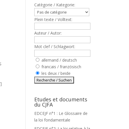
Catègorie / Kategorie:
Plein texte / Volltext:
Auteur / Autor:
Mot clef / Schlagwort:
allemand / deutsch
S
francais / französisch
les deux / beide
]
Etudes et documents
du CJFA
EDCEJF n°1 : Le Glossaire de
la loi fondamentale
EDCEJF n°2: La loi relative à la