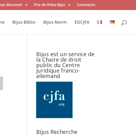
us découvrir
Prix de thèse Bijus
Connexion
me
Bijus Biblio
Bijus Norm
EDCJFA
Bijus est un service de
la Chaire de droit
public du Centre
juridique franco-
allemand
Bijus Recherche