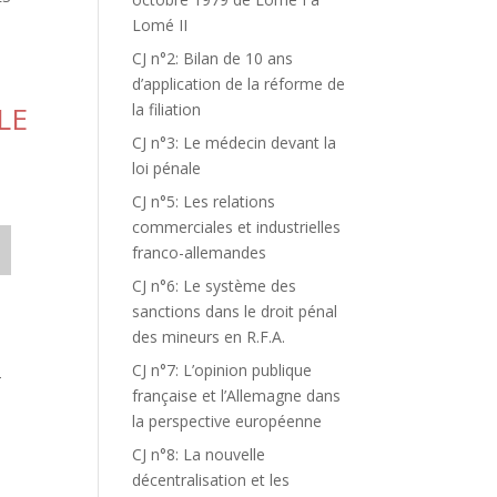
Lomé II
CJ n°2: Bilan de 10 ans
d’application de la réforme de
LE
la filiation
CJ n°3: Le médecin devant la
loi pénale
CJ n°5: Les relations
commerciales et industrielles
franco-allemandes
CJ n°6: Le système des
sanctions dans le droit pénal
des mineurs en R.F.A.
CJ n°7: L’opinion publique
-
française et l’Allemagne dans
la perspective européenne
CJ n°8: La nouvelle
décentralisation et les