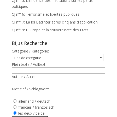
CJ n°15: L’influence des institutions sur les partis
politiques
CJ n°16: Terrorisme et libertés publiques
CJ n°17: La loi Badinter après cinq ans d’application
CJ n°19: L’Europe et la souveraineté des Etats
Bijus Recherche
Catègorie / Kategorie:
Plein texte / Volltext:
Auteur / Autor:
Mot clef / Schlagwort:
allemand / deutsch
francais / französisch
les deux / beide