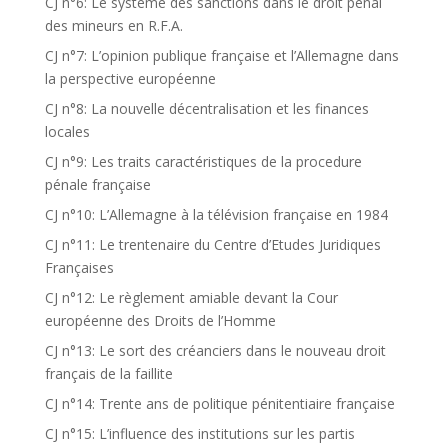
CJ n°6: Le système des sanctions dans le droit pénal
des mineurs en R.F.A.
CJ n°7: L’opinion publique française et l’Allemagne dans
la perspective européenne
CJ n°8: La nouvelle décentralisation et les finances
locales
CJ n°9: Les traits caractéristiques de la procedure
pénale française
CJ n°10: L’Allemagne à la télévision française en 1984
CJ n°11: Le trentenaire du Centre d’Etudes Juridiques
Françaises
CJ n°12: Le règlement amiable devant la Cour
européenne des Droits de l’Homme
CJ n°13: Le sort des créanciers dans le nouveau droit
français de la faillite
CJ n°14: Trente ans de politique pénitentiaire française
CJ n°15: L’influence des institutions sur les partis