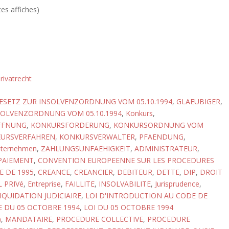
tes affiches)
rivatrecht
ESETZ ZUR INSOLVENZORDNUNG VOM 05.10.1994
,
GLAEUBIGER
,
SOLVENZORDNUNG VOM 05.10.1994
,
Konkurs
,
FFNUNG
,
KONKURSFORDERUNG
,
KONKURSORDNUNG VOM
URSVERFAHREN
,
KONKURSVERWALTER
,
PFAENDUNG
,
ternehmen
,
ZAHLUNGSUNFAEHIGKEIT
,
ADMINISTRATEUR
,
PAIEMENT
,
CONVENTION EUROPEENNE SUR LES PROCEDURES
E DE 1995
,
CREANCE
,
CREANCIER
,
DEBITEUR
,
DETTE
,
DIP
,
DROIT
 PRIVé
,
Entreprise
,
FAILLITE
,
INSOLVABILITE
,
Jurisprudence
,
IQUIDATION JUDICIAIRE
,
LOI D'INTRODUCTION AU CODE DE
E DU 05 OCTOBRE 1994
,
LOI DU 05 OCTOBRE 1994
)
,
MANDATAIRE
,
PROCEDURE COLLECTIVE
,
PROCEDURE