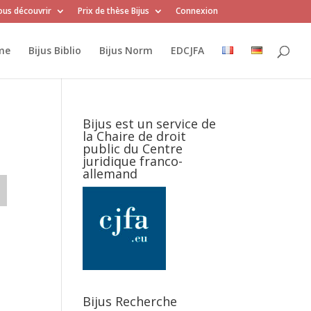
us découvrir
Prix de thèse Bijus
Connexion
me
Bijus Biblio
Bijus Norm
EDCJFA
Bijus est un service de
la Chaire de droit
public du Centre
juridique franco-
allemand
Bijus Recherche