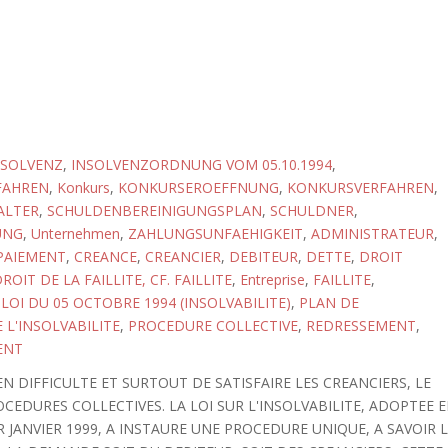
NSOLVENZ
,
INSOLVENZORDNUNG VOM 05.10.1994
,
FAHREN
,
Konkurs
,
KONKURSEROEFFNUNG
,
KONKURSVERFAHREN
,
ALTER
,
SCHULDENBEREINIGUNGSPLAN
,
SCHULDNER
,
UNG
,
Unternehmen
,
ZAHLUNGSUNFAEHIGKEIT
,
ADMINISTRATEUR
,
PAIEMENT
,
CREANCE
,
CREANCIER
,
DEBITEUR
,
DETTE
,
DROIT
ROIT DE LA FAILLITE, CF. FAILLITE
,
Entreprise
,
FAILLITE
,
,
LOI DU 05 OCTOBRE 1994 (INSOLVABILITE)
,
PLAN DE
 L'INSOLVABILITE
,
PROCEDURE COLLECTIVE
,
REDRESSEMENT
,
ENT
N DIFFICULTE ET SURTOUT DE SATISFAIRE LES CREANCIERS, LE
EDURES COLLECTIVES. LA LOI SUR L'INSOLVABILITE, ADOPTEE 
 JANVIER 1999, A INSTAURE UNE PROCEDURE UNIQUE, A SAVOIR 