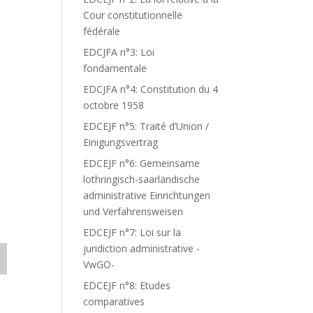
Cour constitutionnelle
fédérale
EDCJFA n°3: Loi
fondamentale
EDCJFA n°4: Constitution du 4
octobre 1958
EDCEJF n°5: Traité d’Union /
Einigungsvertrag
EDCEJF n°6: Gemeinsame
lothringisch-saarländische
administrative Einrichtungen
und Verfahrensweisen
EDCEJF n°7: Loi sur la
juridiction administrative -
VwGO-
EDCEJF n°8: Etudes
comparatives