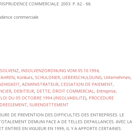
URISPRUDENCE COMMERCIALE. 2003. P. 62 - 66.
rudence commerciale
NSOLVENZ
,
INSOLVENZORDNUNG VOM 05.10.1994
,
FAHREN
,
Konkurs
,
SCHULDNER
,
UEBERSCHULDUNG
,
Unternehmen
,
EHIGKEIT
,
ADMINISTRATEUR
,
CESSATION DE PAIEMENT
,
NCIER
,
DEBITEUR
,
DETTE
,
DROIT COMMERCIAL
,
Entreprise
,
,
LOI DU 05 OCTOBRE 1994 (INSOLVABILITE)
,
PROCEDURE
DRESSEMENT
,
SURENDETTEMENT
DURE DE PREVENTION DES DIFFICULTES DES ENTREPRISES. LE
OTALEMENT DEMUNI FACE A DE TELLES DEFAILLANCES. AVEC LA
ET ENTREE EN VIGUEUR EN 1999, IL Y A APPORTE CERTAINES