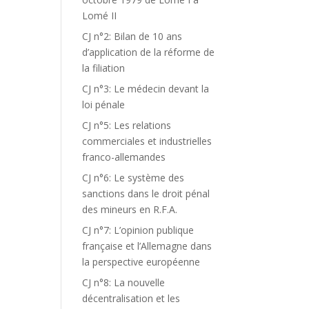
Lomé II
CJ n°2: Bilan de 10 ans
d’application de la réforme de
la filiation
CJ n°3: Le médecin devant la
loi pénale
CJ n°5: Les relations
commerciales et industrielles
franco-allemandes
CJ n°6: Le système des
sanctions dans le droit pénal
des mineurs en R.F.A.
CJ n°7: L’opinion publique
française et l’Allemagne dans
la perspective européenne
CJ n°8: La nouvelle
décentralisation et les