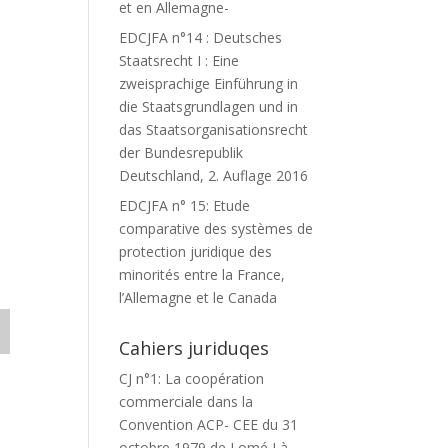
et en Allemagne-
EDCJFA n°14 : Deutsches
Staatsrecht I : Eine
zweisprachige Einführung in
die Staatsgrundlagen und in
das Staatsorganisationsrecht
der Bundesrepublik
Deutschland, 2. Auflage 2016
EDCJFA n° 15: Etude
comparative des systèmes de
protection juridique des
minorités entre la France,
l’Allemagne et le Canada
Cahiers juriduqes
CJ n°1: La coopération
commerciale dans la
Convention ACP- CEE du 31
octobre 1979 de Lomé I à