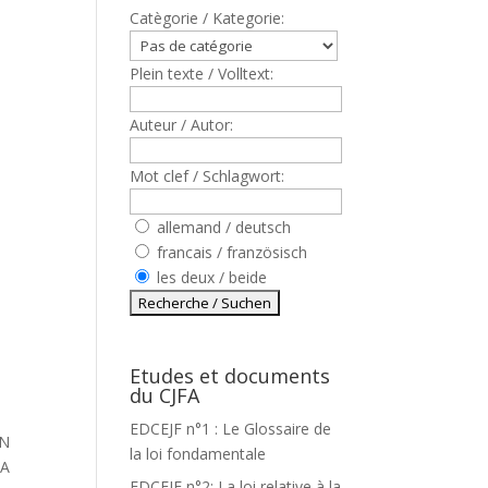
Catègorie / Kategorie:
Plein texte / Volltext:
Auteur / Autor:
Mot clef / Schlagwort:
allemand / deutsch
francais / französisch
les deux / beide
Etudes et documents
du CJFA
EDCEJF n°1 : Le Glossaire de
EN
la loi fondamentale
LA
EDCEJF n°2: La loi relative à la