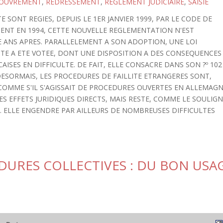
OUVREMENT
,
REDRESSEMENT
,
REGLEMENT JUDICIAIRE
,
SAISIE
 SONT REGIES, DEPUIS LE 1ER JANVIER 1999, PAR LE CODE DE
EMENT EN 1994, CETTE NOUVELLE REGLEMENTATION N'EST
 ANS APRES. PARALLELEMENT A SON ADOPTION, UNE LOI
ITE A ETE VOTEE, DONT UNE DISPOSITION A DES CONSEQUENCES
ISES EN DIFFICULTE. DE FAIT, ELLE CONSACRE DANS SON ?º 102
). DESORMAIS, LES PROCEDURES DE FAILLITE ETRANGERES SONT,
OMME S'IL S'AGISSAIT DE PROCEDURES OUVERTES EN ALLEMAG
ES EFFETS JURIDIQUES DIRECTS, MAIS RESTE, COMME LE SOULIG
II). ELLE ENGENDRE PAR AILLEURS DE NOMBREUSES DIFFICULTES
DURES COLLECTIVES : DU BON USA