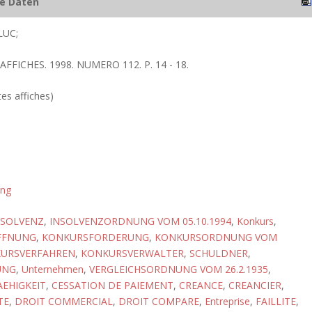
he Daten
LUC;
 AFFICHES. 1998. NUMERO 112. P. 14 - 18.
tes affiches)
ung
NSOLVENZ
,
INSOLVENZORDNUNG VOM 05.10.1994
,
Konkurs
,
FFNUNG
,
KONKURSFORDERUNG
,
KONKURSORDNUNG VOM
URSVERFAHREN
,
KONKURSVERWALTER
,
SCHULDNER
,
UNG
,
Unternehmen
,
VERGLEICHSORDNUNG VOM 26.2.1935
,
EHIGKEIT
,
CESSATION DE PAIEMENT
,
CREANCE
,
CREANCIER
,
TE
,
DROIT COMMERCIAL
,
DROIT COMPARE
,
Entreprise
,
FAILLITE
,