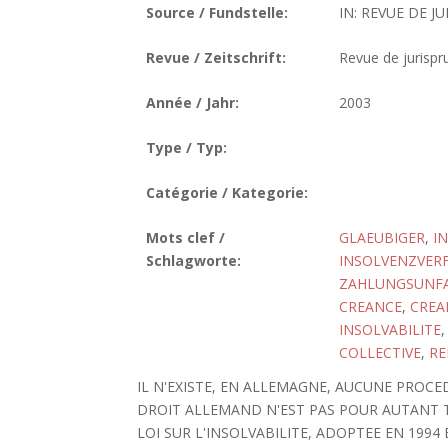
Source / Fundstelle:
IN: REVUE DE J
Revue / Zeitschrift:
Revue de jurisp
Année / Jahr:
2003
Type / Typ:
Catégorie / Kategorie:
Mots clef /
GLAEUBIGER
,
I
Schlagworte:
INSOLVENZVER
ZAHLUNGSUNFA
CREANCE
,
CREA
INSOLVABILITE
COLLECTIVE
,
RE
IL N'EXISTE, EN ALLEMAGNE, AUCUNE PROCE
DROIT ALLEMAND N'EST PAS POUR AUTANT T
LOI SUR L'INSOLVABILITE, ADOPTEE EN 1994 