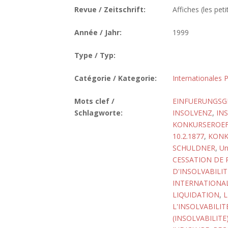
Revue / Zeitschrift:
Affiches (les peti
Année / Jahr:
1999
Type / Typ:
Catégorie / Kategorie:
Internationales P
Mots clef /
EINFUERUNGSG
Schlagworte:
INSOLVENZ
,
IN
KONKURSEROE
10.2.1877
,
KONK
SCHULDNER
,
Un
CESSATION DE 
D'INSOLVABILIT
INTERNATIONAL
LIQUIDATION
,
L
L'INSOLVABILIT
(INSOLVABILITE