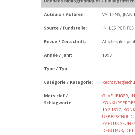
Données bibliographiques / Bibliografisc
Auteurs / Autoren:
VALLENS, JEAN-
Source / Fundstelle:
IN: LES PETITES
Revue / Zeitschrift:
Affiches (les peti
Année / Jahr:
1998
Type / Typ:
Catégorie / Kategorie:
Rechtsvergleich
Mots clef /
GLAEUBIGER
,
I
Schlagworte:
KONKURSEROE
10.2.1877
,
KONK
UEBERSCHULD
ZAHLUNGSUNFA
DEBITEUR
,
DET