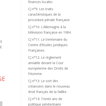
finances locales
CJ n°9: Les traits
caractéristiques de la
procedure pénale française
CJ n°10: L’Allemagne à la
télévision française en 1984
CJ n°11: Le trentenaire du
NE
Centre d’Etudes Juridiques
NE
Françaises
CJ n°12: Le règlement
amiable devant la Cour
européenne des Droits de
l’Homme
GE
CJ n°13: Le sort des
créanciers dans le nouveau
droit français de la faillite
CJ n°14: Trente ans de
politique pénitentiaire