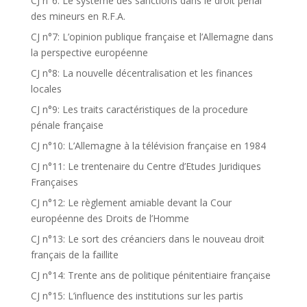
CJ n°6: Le système des sanctions dans le droit pénal
des mineurs en R.F.A.
CJ n°7: L’opinion publique française et l’Allemagne dans
la perspective européenne
CJ n°8: La nouvelle décentralisation et les finances
locales
CJ n°9: Les traits caractéristiques de la procedure
pénale française
CJ n°10: L’Allemagne à la télévision française en 1984
CJ n°11: Le trentenaire du Centre d’Etudes Juridiques
Françaises
CJ n°12: Le règlement amiable devant la Cour
européenne des Droits de l’Homme
CJ n°13: Le sort des créanciers dans le nouveau droit
français de la faillite
CJ n°14: Trente ans de politique pénitentiaire française
CJ n°15: L’influence des institutions sur les partis