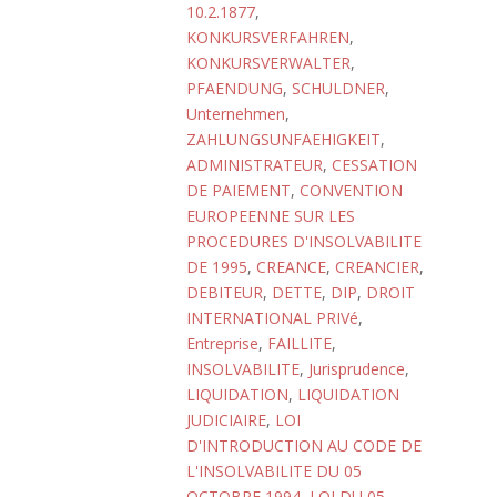
10.2.1877
,
KONKURSVERFAHREN
,
KONKURSVERWALTER
,
PFAENDUNG
,
SCHULDNER
,
Unternehmen
,
ZAHLUNGSUNFAEHIGKEIT
,
ADMINISTRATEUR
,
CESSATION
DE PAIEMENT
,
CONVENTION
EUROPEENNE SUR LES
PROCEDURES D'INSOLVABILITE
DE 1995
,
CREANCE
,
CREANCIER
,
DEBITEUR
,
DETTE
,
DIP
,
DROIT
INTERNATIONAL PRIVé
,
Entreprise
,
FAILLITE
,
INSOLVABILITE
,
Jurisprudence
,
LIQUIDATION
,
LIQUIDATION
JUDICIAIRE
,
LOI
D'INTRODUCTION AU CODE DE
L'INSOLVABILITE DU 05
OCTOBRE 1994
,
LOI DU 05