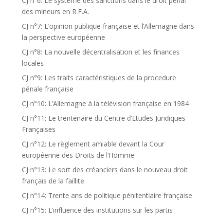
CJ n°6: Le système des sanctions dans le droit pénal
des mineurs en R.F.A.
CJ n°7: L’opinion publique française et l’Allemagne dans
la perspective européenne
CJ n°8: La nouvelle décentralisation et les finances
locales
CJ n°9: Les traits caractéristiques de la procedure
pénale française
CJ n°10: L’Allemagne à la télévision française en 1984
CJ n°11: Le trentenaire du Centre d’Etudes Juridiques
Françaises
CJ n°12: Le règlement amiable devant la Cour
européenne des Droits de l’Homme
CJ n°13: Le sort des créanciers dans le nouveau droit
français de la faillite
CJ n°14: Trente ans de politique pénitentiaire française
CJ n°15: L’influence des institutions sur les partis