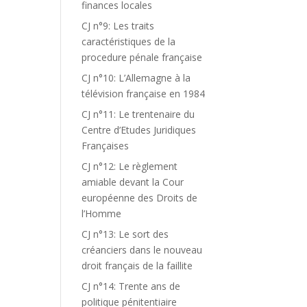
finances locales
CJ n°9: Les traits
caractéristiques de la
procedure pénale française
CJ n°10: L’Allemagne à la
télévision française en 1984
CJ n°11: Le trentenaire du
Centre d’Etudes Juridiques
Françaises
CJ n°12: Le règlement
amiable devant la Cour
européenne des Droits de
l’Homme
CJ n°13: Le sort des
créanciers dans le nouveau
droit français de la faillite
CJ n°14: Trente ans de
politique pénitentiaire