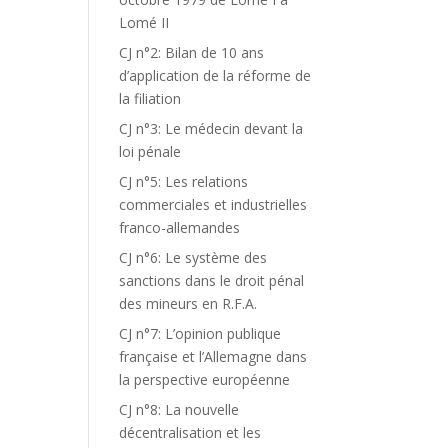
Lomé II
CJ n°2: Bilan de 10 ans
d’application de la réforme de
la filiation
CJ n°3: Le médecin devant la
loi pénale
CJ n°5: Les relations
commerciales et industrielles
franco-allemandes
CJ n°6: Le système des
sanctions dans le droit pénal
des mineurs en R.F.A.
CJ n°7: L’opinion publique
française et l’Allemagne dans
la perspective européenne
CJ n°8: La nouvelle
décentralisation et les