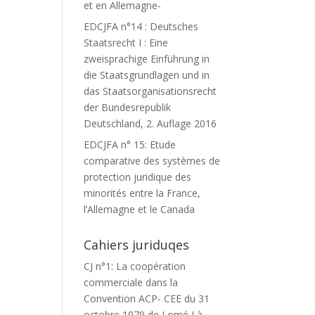
et en Allemagne-
EDCJFA n°14 : Deutsches
Staatsrecht I : Eine
zweisprachige Einführung in
die Staatsgrundlagen und in
das Staatsorganisationsrecht
der Bundesrepublik
Deutschland, 2. Auflage 2016
EDCJFA n° 15: Etude
comparative des systèmes de
protection juridique des
minorités entre la France,
l’Allemagne et le Canada
Cahiers juriduqes
CJ n°1: La coopération
commerciale dans la
Convention ACP- CEE du 31
octobre 1979 de Lomé I à