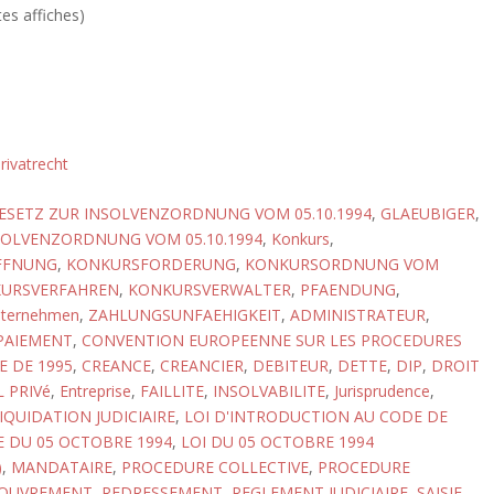
tes affiches)
rivatrecht
ESETZ ZUR INSOLVENZORDNUNG VOM 05.10.1994
,
GLAEUBIGER
,
SOLVENZORDNUNG VOM 05.10.1994
,
Konkurs
,
FFNUNG
,
KONKURSFORDERUNG
,
KONKURSORDNUNG VOM
URSVERFAHREN
,
KONKURSVERWALTER
,
PFAENDUNG
,
ternehmen
,
ZAHLUNGSUNFAEHIGKEIT
,
ADMINISTRATEUR
,
PAIEMENT
,
CONVENTION EUROPEENNE SUR LES PROCEDURES
E DE 1995
,
CREANCE
,
CREANCIER
,
DEBITEUR
,
DETTE
,
DIP
,
DROIT
 PRIVé
,
Entreprise
,
FAILLITE
,
INSOLVABILITE
,
Jurisprudence
,
IQUIDATION JUDICIAIRE
,
LOI D'INTRODUCTION AU CODE DE
E DU 05 OCTOBRE 1994
,
LOI DU 05 OCTOBRE 1994
)
,
MANDATAIRE
,
PROCEDURE COLLECTIVE
,
PROCEDURE
OUVREMENT
,
REDRESSEMENT
,
REGLEMENT JUDICIAIRE
,
SAISIE