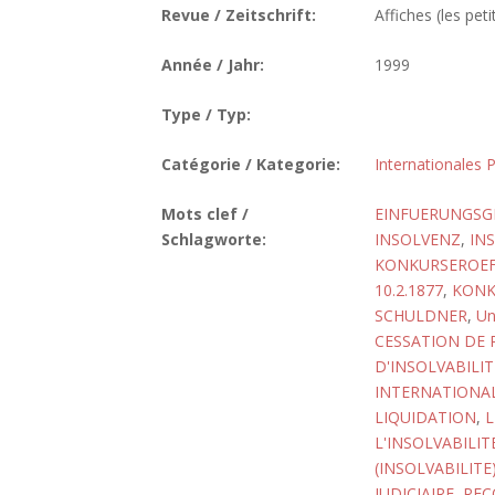
Revue / Zeitschrift:
Affiches (les peti
Année / Jahr:
1999
Type / Typ:
Catégorie / Kategorie:
Internationales P
Mots clef /
EINFUERUNGSG
Schlagworte:
INSOLVENZ
,
IN
KONKURSEROE
10.2.1877
,
KONK
SCHULDNER
,
Un
CESSATION DE 
D'INSOLVABILIT
INTERNATIONAL
LIQUIDATION
,
L
L'INSOLVABILIT
(INSOLVABILITE
JUDICIAIRE
,
REC