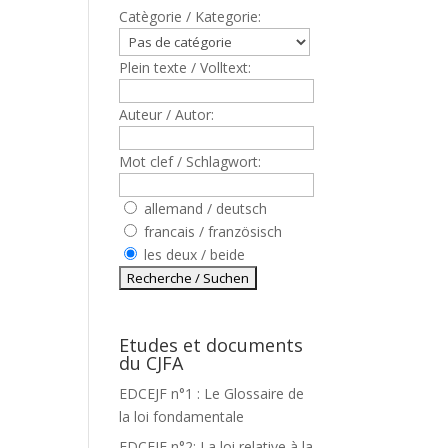
Catègorie / Kategorie:
Plein texte / Volltext:
Auteur / Autor:
Mot clef / Schlagwort:
allemand / deutsch
francais / französisch
les deux / beide
Etudes et documents
du CJFA
EDCEJF n°1 : Le Glossaire de
la loi fondamentale
EDCEJF n°2: La loi relative à la