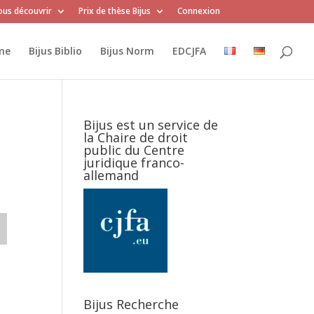
us découvrir
Prix de thèse Bijus
Connexion
me
Bijus Biblio
Bijus Norm
EDCJFA
Bijus est un service de
la Chaire de droit
public du Centre
juridique franco-
allemand
Bijus Recherche