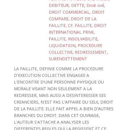
DEBITEUR
,
DETTE
,
Droit civil
,
DROIT COMMERCIAL
,
DROIT
COMPARE
,
DROIT DE LA
FAILLITE, CF. FAILLITE
,
DROIT
INTERNATIONAL PRIVé
,
FAILLITE
,
INSOLVABILITE
,
LIQUIDATION
,
PROCEDURE
COLLECTIVE
,
REDRESSEMENT
,
SURENDETTEMENT
LA FAILLITE, DEFINIE COMME LA PROCEDURE
D'EXECUTION COLLECTIVE ENGAGEE A
L'ENCONTRE D'UNE PERSONNE PHYSIQUE OU
MORALE VISANT NON SEULEMENT A LA
REDRESSER, MAIS AUSSI A DESINTERESSER SES
CREANCIERS, N'EST PAS L'AFFAIRE DU SEUL DROIT
DE LA FAILLITE. ELLE FAIT APPEL A BIEN D'AUTRES
BRANCHES DU DROIT. DANS CET OUVRAGE,
L'AUTEUR S'ATTACHE A ANALYSER LES
DIFFERENTES REGLES QUI LA REGISSENT ET CE,