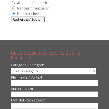
allemand / deutsch
francais / französisch
les deux / beide
BIJUS BIBLIO RECHERCHE/ SUCHE
Recherche
Catègorie / Kategorie:
Plein texte / Volltext:
Auteur / Autor:
Mot clef / Schlagwort: