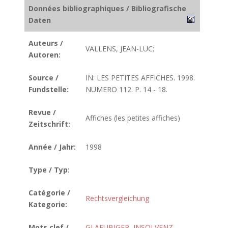
Données bibliographiques / Bibliografische
Daten
Auteurs /
VALLENS, JEAN-LUC;
Autoren:
Source /
IN: LES PETITES AFFICHES. 1998.
Fundstelle:
NUMERO 112. P. 14 - 18.
Revue /
Affiches (les petites affiches)
Zeitschrift:
Année / Jahr:
1998
Type / Typ:
Catégorie /
Rechtsvergleichung
Kategorie:
Mots clef /
GLAEUBIGER
,
INSOLVENZ
,