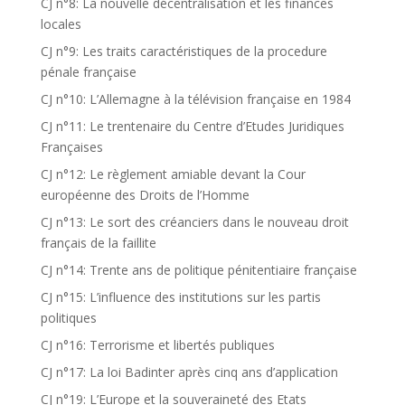
CJ n°8: La nouvelle décentralisation et les finances
locales
CJ n°9: Les traits caractéristiques de la procedure
pénale française
CJ n°10: L’Allemagne à la télévision française en 1984
CJ n°11: Le trentenaire du Centre d’Etudes Juridiques
Françaises
CJ n°12: Le règlement amiable devant la Cour
européenne des Droits de l’Homme
CJ n°13: Le sort des créanciers dans le nouveau droit
français de la faillite
CJ n°14: Trente ans de politique pénitentiaire française
CJ n°15: L’influence des institutions sur les partis
politiques
CJ n°16: Terrorisme et libertés publiques
CJ n°17: La loi Badinter après cinq ans d’application
CJ n°19: L’Europe et la souveraineté des Etats