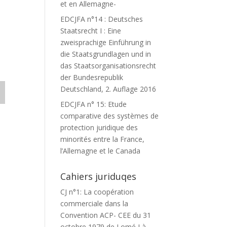
et en Allemagne-
EDCJFA n°14 : Deutsches
Staatsrecht I : Eine
zweisprachige Einführung in
die Staatsgrundlagen und in
das Staatsorganisationsrecht
der Bundesrepublik
Deutschland, 2. Auflage 2016
EDCJFA n° 15: Etude
comparative des systèmes de
protection juridique des
minorités entre la France,
l’Allemagne et le Canada
Cahiers juriduqes
CJ n°1: La coopération
commerciale dans la
Convention ACP- CEE du 31
octobre 1979 de Lomé I à