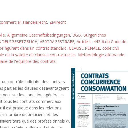
 commercial
,
Handelsrecht
,
Zivilrecht
lle
,
Allgemeine Geschäftsbedngungen
,
BGB
,
Bürgerliches
NDELSGESETZBUCH
,
VERTRAGSSTRAFE
,
Article L. 442-6 du Code de
se figurant dans un contrat standard
,
CLAUSE PENALE
,
code civil
le de la validité de clauses contractuelles
,
Méthodologie allemande
iaire de l'équilibre des contrats
t un contrôle judiciaire des contrats
des parties les clauses désavantageant
alement sur les conditions générales
ent tous les contrats commerciaux
u'il est pratiqué dans les relations
par nombre de praticiens et des
niversitaire que des professionnels du
tion du régime allemand et de ses