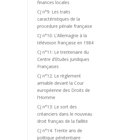
finances locales
CJ n°9: Les traits
caractéristiques de la
procedure pénale française
CJ n°10: L’Allemagne à la
télévision française en 1984
CJ n°11: Le trentenaire du
Centre d’Etudes Juridiques
Françaises
CJ n°12: Le règlement
amiable devant la Cour
européenne des Droits de
l’Homme
CJ n°13: Le sort des
créanciers dans le nouveau
droit français de la faillite
CJ n°14: Trente ans de
politique pénitentiaire