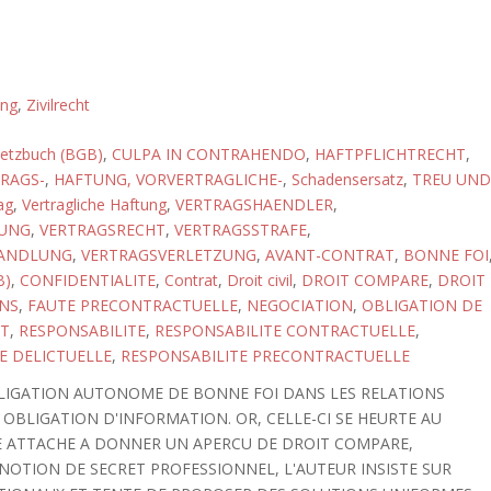
ung
,
Zivilrecht
setzbuch (BGB)
,
CULPA IN CONTRAHENDO
,
HAFTPFLICHTRECHT
,
RAGS-
,
HAFTUNG, VORVERTRAGLICHE-
,
Schadensersatz
,
TREU UND
ag
,
Vertragliche Haftung
,
VERTRAGSHAENDLER
,
TUNG
,
VERTRAGSRECHT
,
VERTRAGSSTRAFE
,
HANDLUNG
,
VERTRAGSVERLETZUNG
,
AVANT-CONTRAT
,
BONNE FOI
B)
,
CONFIDENTIALITE
,
Contrat
,
Droit civil
,
DROIT COMPARE
,
DROIT
NS
,
FAUTE PRECONTRACTUELLE
,
NEGOCIATION
,
OBLIGATION DE
T
,
RESPONSABILITE
,
RESPONSABILITE CONTRACTUELLE
,
E DELICTUELLE
,
RESPONSABILITE PRECONTRACTUELLE
OBLIGATION AUTONOME DE BONNE FOI DANS LES RELATIONS
OBLIGATION D'INFORMATION. OR, CELLE-CI SE HEURTE AU
TRE ATTACHE A DONNER UN APERCU DE DROIT COMPARE,
OTION DE SECRET PROFESSIONNEL, L'AUTEUR INSISTE SUR