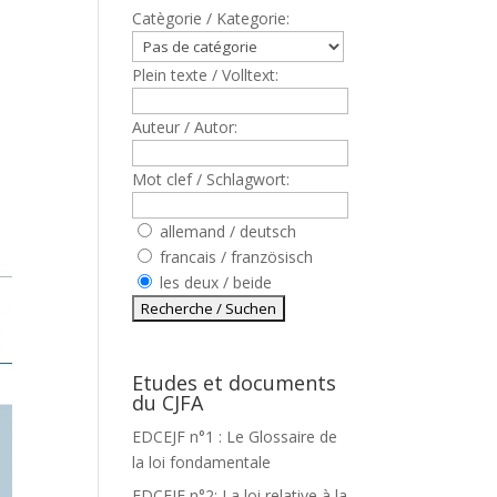
Catègorie / Kategorie:
Plein texte / Volltext:
Auteur / Autor:
Mot clef / Schlagwort:
allemand / deutsch
francais / französisch
les deux / beide
Etudes et documents
du CJFA
EDCEJF n°1 : Le Glossaire de
la loi fondamentale
EDCEJF n°2: La loi relative à la