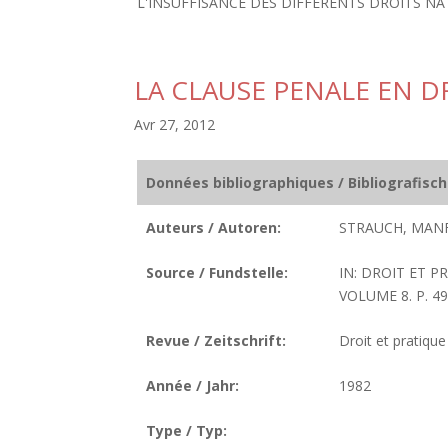
L'INSUFFISANCE DES DIFFERENTS DROITS N
LA CLAUSE PENALE EN 
Avr 27, 2012
Données bibliographiques / Bibliografisc
Auteurs / Autoren:
STRAUCH, MANF
Source / Fundstelle:
IN: DROIT ET 
VOLUME 8. P. 499
Revue / Zeitschrift:
Droit et pratiqu
Année / Jahr:
1982
Type / Typ: