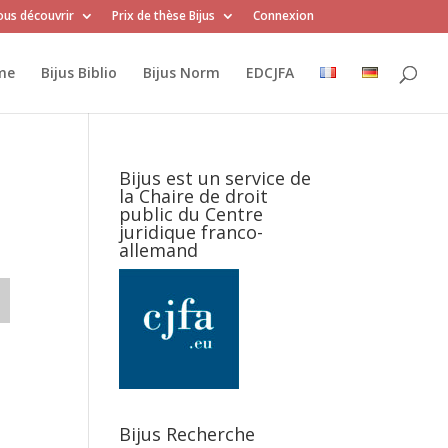
us découvrir
Prix de thèse Bijus
Connexion
me
Bijus Biblio
Bijus Norm
EDCJFA
Bijus est un service de
la Chaire de droit
public du Centre
juridique franco-
allemand
Bijus Recherche