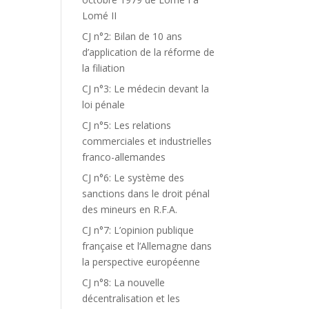
Lomé II
CJ n°2: Bilan de 10 ans
d’application de la réforme de
la filiation
CJ n°3: Le médecin devant la
loi pénale
CJ n°5: Les relations
commerciales et industrielles
N
franco-allemandes
CJ n°6: Le système des
sanctions dans le droit pénal
des mineurs en R.F.A.
CJ n°7: L’opinion publique
française et l’Allemagne dans
la perspective européenne
CJ n°8: La nouvelle
décentralisation et les