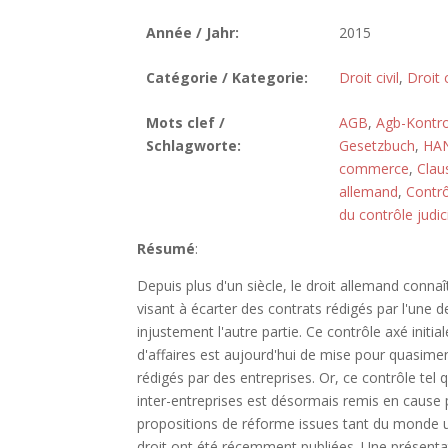
Année / Jahr:
2015
Catégorie / Kategorie:
Droit civil
,
Droit
Mots clef /
AGB
,
Agb-Kontro
Schlagworte:
Gesetzbuch
,
HA
commerce
,
Clau
allemand
,
Contrô
du contrôle judic
Résumé
:
Depuis plus d'un siècle, le droit allemand connaî
visant à écarter des contrats rédigés par l'une 
injustement l'autre partie. Ce contrôle axé initi
d'affaires est aujourd'hui de mise pour quasim
rédigés par des entreprises. Or, ce contrôle tel q
inter-entreprises est désormais remis en cause 
propositions de réforme issues tant du monde u
droit ont été récemment publiées. Une présenta