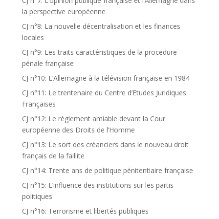
CJ n°7: L’opinion publique française et l’Allemagne dans
la perspective européenne
CJ n°8: La nouvelle décentralisation et les finances
locales
CJ n°9: Les traits caractéristiques de la procedure
pénale française
CJ n°10: L’Allemagne à la télévision française en 1984
CJ n°11: Le trentenaire du Centre d’Etudes Juridiques
Françaises
CJ n°12: Le règlement amiable devant la Cour
européenne des Droits de l’Homme
CJ n°13: Le sort des créanciers dans le nouveau droit
français de la faillite
CJ n°14: Trente ans de politique pénitentiaire française
CJ n°15: L’influence des institutions sur les partis
politiques
CJ n°16: Terrorisme et libertés publiques