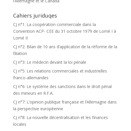
l’Allemagne et le Canada
Cahiers juriduqes
CJ n°1: La coopération commerciale dans la
Convention ACP- CEE du 31 octobre 1979 de Lomé I à
Lomé II
CJ n°2: Bilan de 10 ans d’application de la réforme de la
filiation
CJ n°3: Le médecin devant la loi pénale
CJ n°5: Les relations commerciales et industrielles
franco-allemandes
CJ n°6: Le système des sanctions dans le droit pénal
des mineurs en R.F.A.
CJ n°7: L’opinion publique française et l’Allemagne dans
la perspective européenne
CJ n°8: La nouvelle décentralisation et les finances
locales