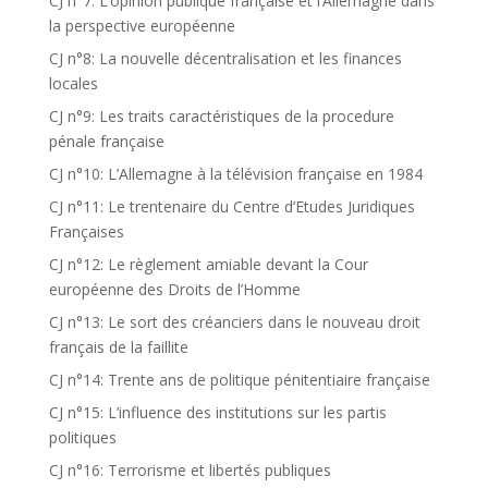
CJ n°7: L’opinion publique française et l’Allemagne dans
la perspective européenne
CJ n°8: La nouvelle décentralisation et les finances
locales
CJ n°9: Les traits caractéristiques de la procedure
pénale française
CJ n°10: L’Allemagne à la télévision française en 1984
CJ n°11: Le trentenaire du Centre d’Etudes Juridiques
Françaises
CJ n°12: Le règlement amiable devant la Cour
européenne des Droits de l’Homme
CJ n°13: Le sort des créanciers dans le nouveau droit
français de la faillite
CJ n°14: Trente ans de politique pénitentiaire française
CJ n°15: L’influence des institutions sur les partis
politiques
CJ n°16: Terrorisme et libertés publiques